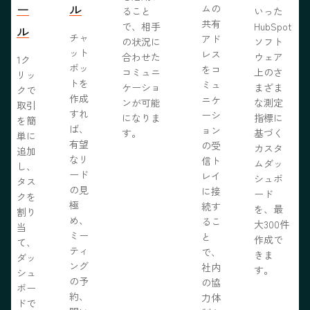
ー
ル
ムの
ること
いった
共有
で、相手
HubSpot
ル
チャ
アド
の状況に
ソフト
ット
レス
合わせた
ウェア
1ク
ボッ
をコ
コミュニ
上のさ
リッ
トを
ミュ
ケーショ
まざま
クで
作成
ニケ
ンが可能
な測定
取引
すれ
ーシ
になりま
指標に
を簡
ば、
ョン
す。
基づく
単に
有望
の受
カスタ
追加
なリ
信ト
ムダッ
し、
ード
レイ
シュボ
タス
の見
に接
ード
クを
極
続す
を、最
割り
め、
るこ
大300件
当
ミー
と
作成で
て、
ティ
で、
きま
ダッ
ング
社内
す。
シュ
の予
の協
ボー
約、
力体
ドで