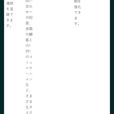
問い
制を
進捗
合わ
強化
を追
せへ
でき
跡で
の回
ま
きま
答、
す。
す。
多数
の顧
客と
の1
対1
のコ
ミュ
ニケ
ーシ
ョン
な
ど、
さま
ざま
なタ
スク