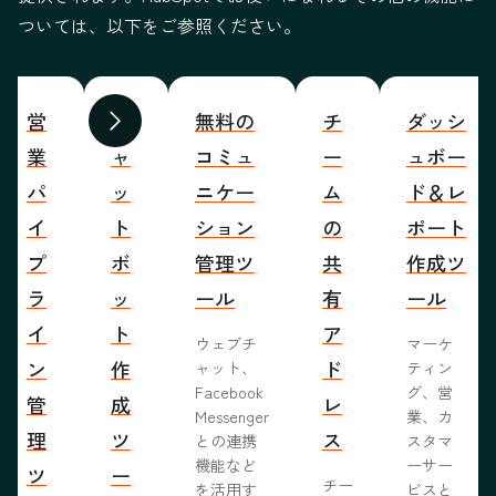
ついては、以下をご参照ください。
営
チ
無料の
チ
ダッシ
前へ
次へ
業
ャ
コミュ
ー
ュボー
パ
ッ
ニケー
ム
ド＆レ
イ
ト
ション
の
ポート
プ
ボ
管理ツ
共
作成ツ
ラ
ッ
ール
有
ール
イ
ト
ア
ウェブチ
マーケ
ン
作
ド
ャット、
ティン
Facebook
グ、営
管
成
レ
Messenger
業、カ
理
ツ
ス
との連携
スタマ
機能など
ーサー
ツ
ー
チー
を活用す
ビスと