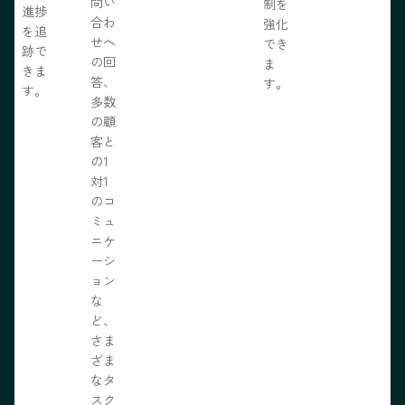
問い
制を
進捗
合わ
強化
を追
せへ
でき
跡で
の回
ま
きま
答、
す。
す。
多数
の顧
客と
の1
対1
のコ
ミュ
ニケ
ーシ
ョン
な
ど、
さま
ざま
なタ
スク