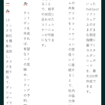
ー
ル
ムの
ること
いった
共有
で、相手
HubSpot
ル
チャ
アド
の状況に
ソフト
ット
レス
合わせた
ウェア
1ク
ボッ
をコ
コミュニ
上のさ
リッ
トを
ミュ
ケーショ
まざま
クで
作成
ニケ
ンが可能
な測定
取引
すれ
ーシ
になりま
指標に
を簡
ば、
ョン
す。
基づく
単に
有望
の受
カスタ
追加
なリ
信ト
ムダッ
し、
ード
レイ
シュボ
タス
の見
に接
ード
クを
極
続す
を、最
割り
め、
るこ
大300件
当
ミー
と
作成で
て、
ティ
で、
きま
ダッ
ング
社内
す。
シュ
の予
の協
ボー
約、
力体
ドで