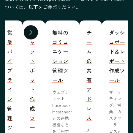
ついては、以下をご参照ください。
営
チ
無料の
チ
ダッシ
前へ
次へ
業
ャ
コミュ
ー
ュボー
パ
ッ
ニケー
ム
ド＆レ
イ
ト
ション
の
ポート
プ
ボ
管理ツ
共
作成ツ
ラ
ッ
ール
有
ール
イ
ト
ア
ウェブチ
マーケ
ン
作
ド
ャット、
ティン
Facebook
グ、営
管
成
レ
Messenger
業、カ
理
ツ
ス
との連携
スタマ
機能など
ーサー
ツ
ー
チー
を活用す
ビスと