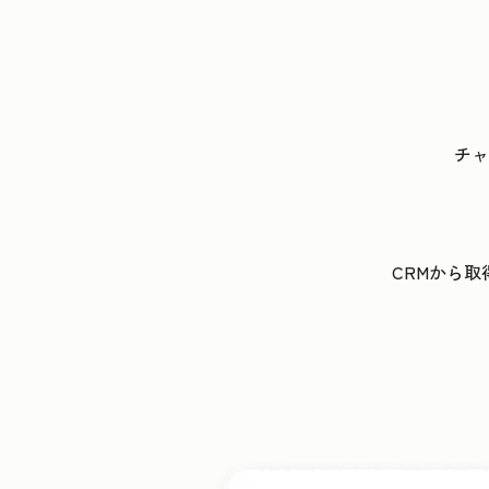
チャ
CRMから