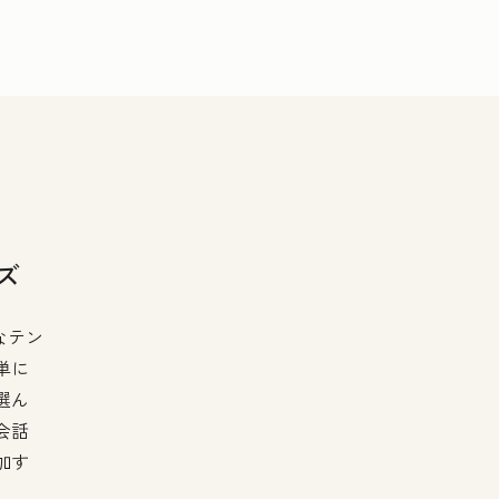
ズ
なテン
単に
選ん
会話
加す