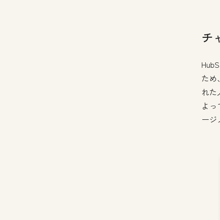
チ
Hu
ため
れた
よっ
ージ