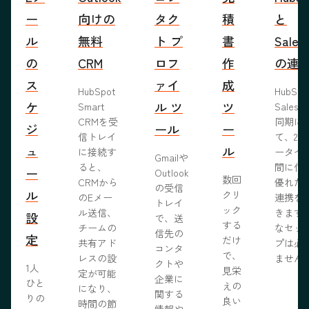
ー
向けの
タク
積
と
ル
無料
ト プ
書
Sales
の
CRM
ロフ
作
の連
ス
ァイ
成
HubSpot
HubSp
ケ
ル ツ
ツ
Smart
Salesf
CRMを受
同期に
ジ
ール
ー
信トレイ
て、2つ
ュ
ル
に接続す
ータベ
Gmailや
ると、
間に信
ー
Outlook
数回
CRMから
優れた
の受信
ル
クリ
のEメー
連携を
トレイ
ック
ル送信、
きます
設
で、送
する
チームの
なセッ
信先の
定
だけ
共有アド
プは必
コンタ
で、
レスの設
ません
クトや
1人
見栄
定が可能
企業に
ひと
えの
になり、
関する
りの
良い
時間の節