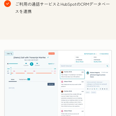
ご利用の通話サービスとHubSpotのCRMデータベー
スを連携
ク