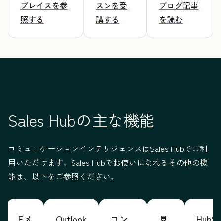
プレイスを参
スンを受
ブログ記事
照する
講する
を読む
Sales Hubの主な機能
コミュニケーションインテリジェンスはSales Hubでご利
用いただけます。Sales Hubでお使いになれるその他の機
能は、以下をご参照ください。
Eメ
Outlook
コン
見
HubSp