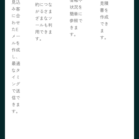
情報や
見込
見積
約につな
状況を
み客
書を
がるさま
簡単に
に合
作成
ざまなツ
参照で
わせ
でき
ールも利
きま
たE
ま
用できま
す。
メー
す。
す。
ルを
作成
し、
最適
なタ
イミ
ング
で送
信で
きま
す。