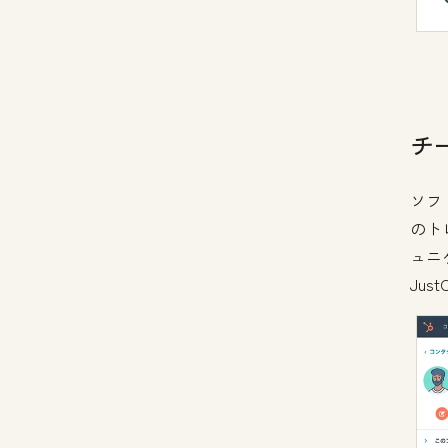
チ
ソフ
のト
ュニ
Jus