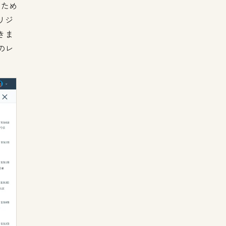
るため
リジ
きま
のレ