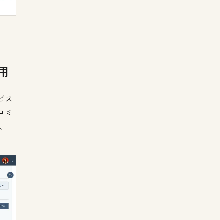
用
ビス
コミ
m、