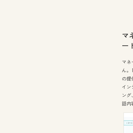
マ
ー
マネ
ん。
の提
イン
ング
話内