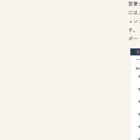
営業
には
ェン
す。
ポー