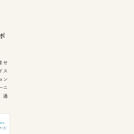
ポ
ませ
イス
ョン
ーニ
、通