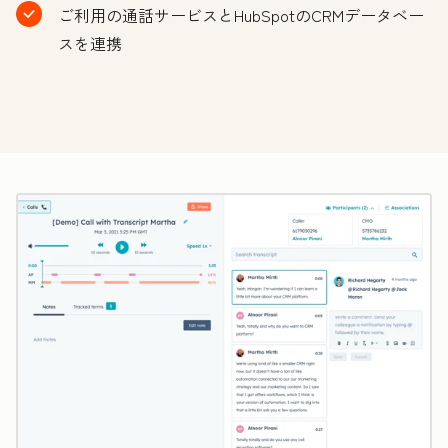
ご利用の通話サービスとHubSpotのCRMデータベー
スを連携
ク