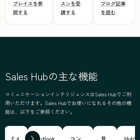
プレイスを参
スンを受
ブログ記事
照する
講する
を読む
Sales Hubの主な機能
コミュニケーションインテリジェンスはSales Hubでご利
用いただけます。Sales Hubでお使いになれるその他の機
能は、以下をご参照ください。
Eメ
Outlook
コン
見
HubSp