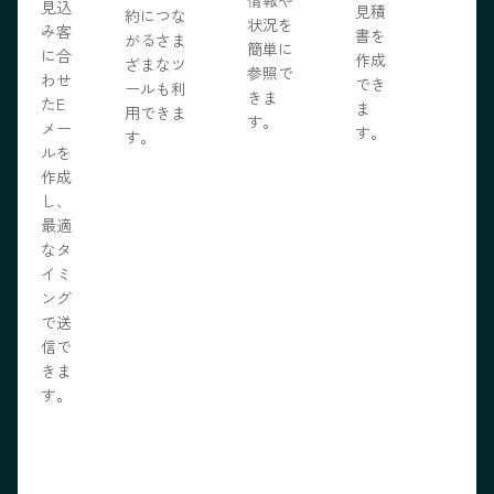
情報や
見込
見積
約につな
状況を
み客
書を
がるさま
簡単に
に合
作成
ざまなツ
参照で
わせ
でき
ールも利
きま
たE
ま
用できま
す。
メー
す。
す。
ルを
作成
し、
最適
なタ
イミ
ング
で送
信で
きま
す。