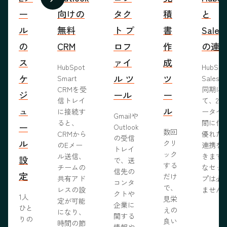
前へ
次へ
ー
向けの
タク
積
と
ル
無料
ト プ
書
Sales
の
CRM
ロフ
作
の連
ス
ァイ
成
HubSpot
HubSp
ケ
ル ツ
ツ
Smart
Salesf
CRMを受
同期に
ジ
ール
ー
信トレイ
て、2つ
ュ
ル
に接続す
ータベ
Gmailや
ると、
間に信
ー
Outlook
数回
CRMから
優れた
の受信
ル
クリ
のEメー
連携を
トレイ
ック
ル送信、
きます
設
で、送
する
チームの
なセッ
信先の
定
だけ
共有アド
プは必
コンタ
で、
レスの設
ません
クトや
1人
見栄
定が可能
企業に
ひと
えの
になり、
関する
りの
良い
時間の節