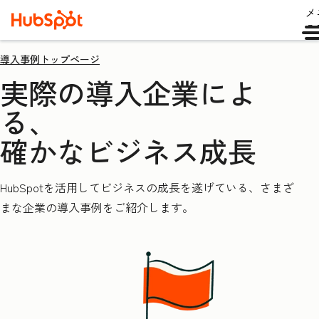
メ
ュ
導入事例トップページ
実際の導入企業によ
る、
確かなビジネス成長
HubSpotを活用してビジネスの成長を遂げている、さまざ
まな企業の導入事例をご紹介します。