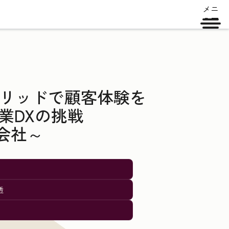
メニ
ュー
ブリッドで顧客体験を
業DXの挑戦
会社～
透