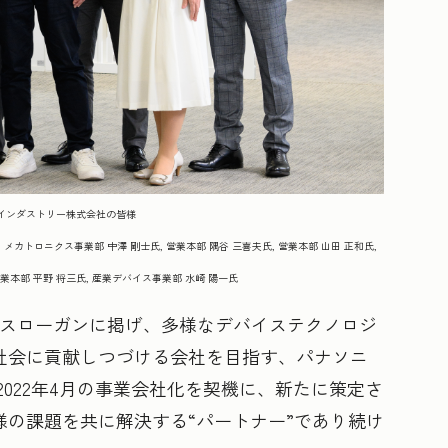
 インダストリー株式会社の皆様
メカトロニクス事業部 中澤 剛士氏, 営業本部 隅谷 三喜夫氏, 営業本部 山田 正和氏,
営業本部 平野 将三氏, 産業デバイス事業部 水崎 陽一氏
r」をブランドスローガンに掲げ、多様なデバイステクノロジ
社会に貢献しつづける会社を目指す、パナソニ
2022年4月の事業会社化を契機に、新たに策定さ
の課題を共に解決する“パートナー”であり続け