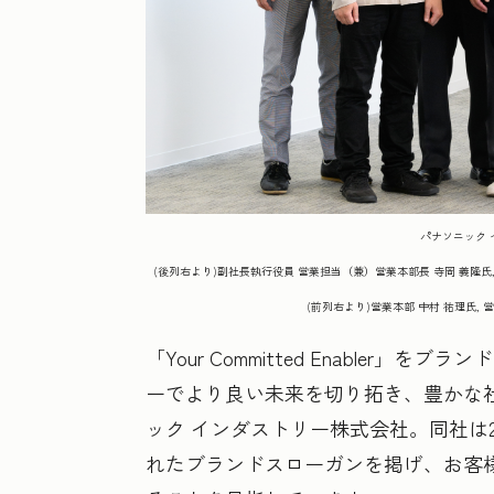
パナソニック
(後列右より)副社長執行役員 営業担当（兼）営業本部長 寺岡 義隆氏, 
(前列右より)営業本部 中村 祐理氏, 
「Your Committed Enable
ーでより良い未来を切り拓き、豊かな
ック インダストリー株式会社。同社は
れたブランドスローガンを掲げ、お客様