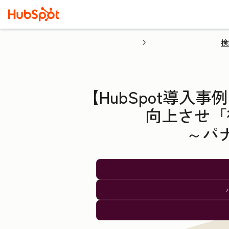
検
【HubSpot導
向上させ「
～パ