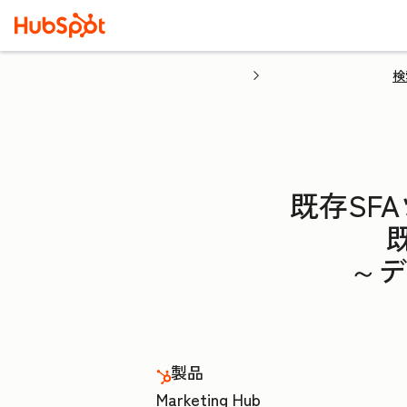
検
既存SF
～デ
製品
Marketing Hub