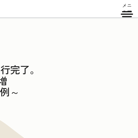
メニ
ュー
移行完了。
増
例～