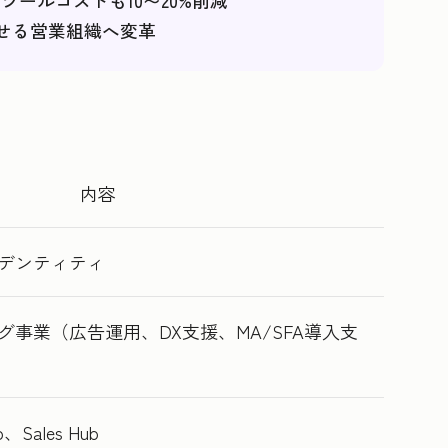
ツールコストも10〜20%削減
回せる営業組織へ変革
内容
デンティティ
事業（広告運用、DX支援、MA/SFA導入支
b、Sales Hub