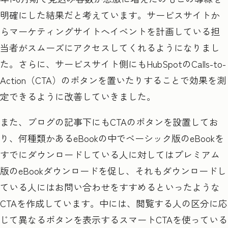
明確にした結果だと考えています。サービスサイトか
らマーケティングサイトへイベントを計画している担
当者がスムーズにアクセスしてくれるようになりまし
た。さらに、サービスサイト側にも
HubSpot
の
Calls-to-
Action
（
CTA
）のボタンを置いたりすることで効果を測
定できるように改善していきました。
また、ブログの記事下にもCTA
のボタンを設置してお
り、何種類かある
eBook
の中でベーシック版の
eBook
を
すでにダウンロードしている人に対してはプレミアム
版の
eBook
ダウンロードを促し、それもダウンロードし
ている人にはお問い合わせをすすめるといったような
CTA
を作成しています。中には、閲覧する人の区分に応
じて異なるボタンを表示するスマート
CTA
を使っている