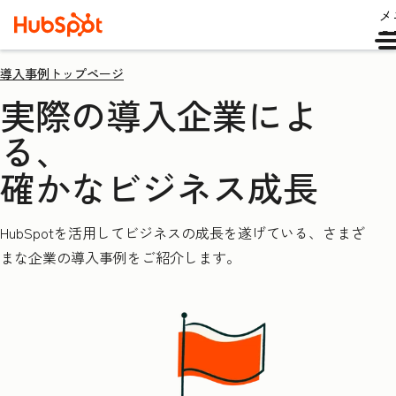
メ
ュ
導入事例トップページ
実際の導入企業によ
る、
確かなビジネス成長
HubSpotを活用してビジネスの成長を遂げている、さまざ
まな企業の導入事例をご紹介します。