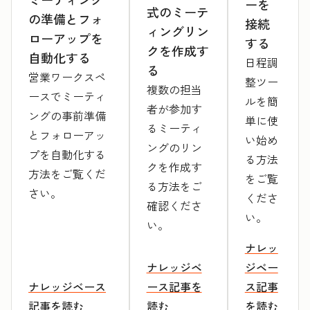
ーを
式のミーテ
の準備とフォ
接続
ィングリン
ローアップを
する
クを作成す
自動化する
日程調
る
営業ワークスペ
整ツー
複数の担当
ースでミーティ
ルを簡
者が参加す
ングの事前準備
単に使
るミーティ
とフォローアッ
い始め
ングのリン
プを自動化する
る方法
クを作成す
方法をご覧くだ
をご覧
る方法をご
さい。
くださ
確認くださ
い。
い。
ナレッ
ナレッジベ
ジベー
ナレッジベース
ース記事を
ス記事
記事を読む
読む
を読む