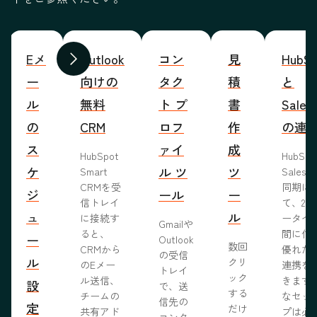
Eメ
Outlook
コン
見
HubSp
前へ
次へ
ー
向けの
タク
積
と
ル
無料
ト プ
書
Sales
の
CRM
ロフ
作
の連
ス
ァイ
成
HubSpot
HubSp
ケ
ル ツ
ツ
Smart
Salesf
CRMを受
同期に
ジ
ール
ー
信トレイ
て、2つ
ュ
ル
に接続す
ータベ
Gmailや
ると、
間に信
ー
Outlook
数回
CRMから
優れた
の受信
ル
クリ
のEメー
連携を
トレイ
ック
ル送信、
きます
設
で、送
する
チームの
なセッ
信先の
定
だけ
共有アド
プは必
コンタ