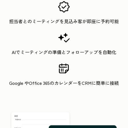
担当者とのミーティングを見込み客が即座に予約可能
AIでミーティングの準備とフォローアップを自動化
Google やOffice 365のカレンダーをCRMに簡単に接続
ク