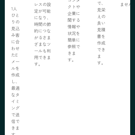
で、
レスの設
ません
クトや
1人
見栄
定が可能
企業に
ひと
えの
になり、
関する
りの
良い
時間の節
情報や
見込
見積
約につな
状況を
み客
書を
がるさま
簡単に
に合
作成
ざまなツ
参照で
わせ
でき
ールも利
きま
たE
ま
用できま
す。
メー
す。
す。
ルを
作成
し、
最適
なタ
イミ
ング
で送
信で
きま
す。