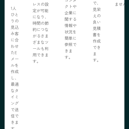
で、
レスの設
ません
クトや
1人
見栄
定が可能
企業に
ひと
えの
になり、
関する
りの
良い
時間の節
情報や
見込
見積
約につな
状況を
み客
書を
がるさま
簡単に
に合
作成
ざまなツ
参照で
わせ
でき
ールも利
きま
たE
ま
用できま
す。
メー
す。
す。
ルを
作成
し、
最適
なタ
イミ
ング
で送
信で
きま
す。