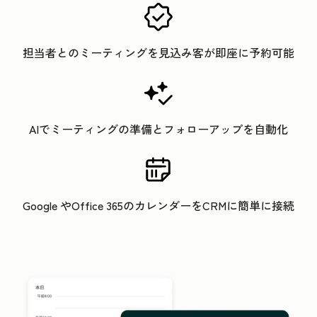
担当者とのミーティングを見込み客が即座に予約可能
AIでミーティングの準備とフォローアップを自動化
Google やOffice 365のカレンダーをCRMに簡単に接続
ク