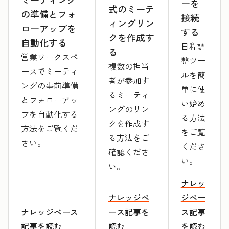
ーを
式のミーテ
の準備とフォ
接続
ィングリン
ローアップを
する
クを作成す
自動化する
日程調
る
営業ワークスペ
整ツー
複数の担当
ースでミーティ
ルを簡
者が参加す
ングの事前準備
単に使
るミーティ
とフォローアッ
い始め
ングのリン
プを自動化する
る方法
クを作成す
方法をご覧くだ
をご覧
る方法をご
さい。
くださ
確認くださ
い。
い。
ナレッ
ナレッジベ
ジベー
ナレッジベース
ース記事を
ス記事
記事を読む
読む
を読む