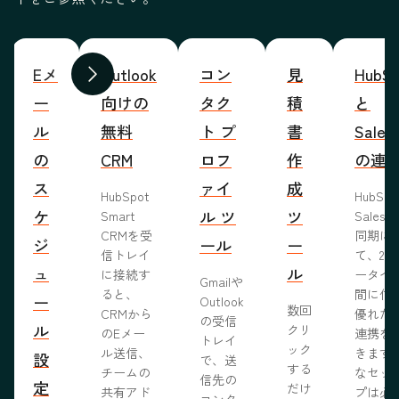
Eメ
Outlook
コン
見
HubSp
前へ
次へ
ー
向けの
タク
積
と
ル
無料
ト プ
書
Sales
の
CRM
ロフ
作
の連
ス
ァイ
成
HubSpot
HubSp
ケ
ル ツ
ツ
Smart
Salesf
CRMを受
同期に
ジ
ール
ー
信トレイ
て、2つ
ュ
ル
に接続す
ータベ
Gmailや
ると、
間に信
ー
Outlook
数回
CRMから
優れた
の受信
ル
クリ
のEメー
連携を
トレイ
ック
ル送信、
きます
設
で、送
する
チームの
なセッ
信先の
定
だけ
共有アド
プは必
コンタ