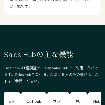
が可能です。
Sales Hubの主な機能
HubSpotの日程調整ツールは
Sales Hub
でご利用いただけ
ます。Sales Hubでご利用いただけるその他の機能は、以
下をご参照ください。
Eメ
Outlook
コン
見
HubSp