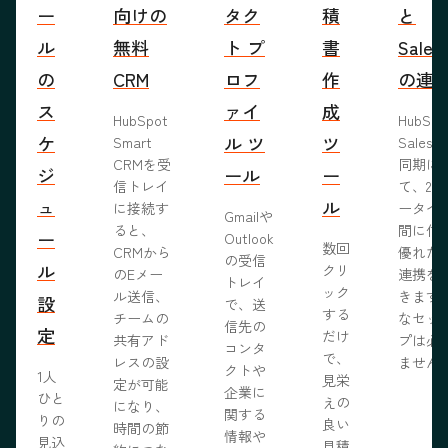
ー
向けの
タク
積
と
ル
無料
ト プ
書
Sales
の
CRM
ロフ
作
の連
ス
ァイ
成
HubSpot
HubSp
ケ
ル ツ
ツ
Smart
Salesf
CRMを受
同期に
ジ
ール
ー
信トレイ
て、2つ
ュ
ル
に接続す
ータベ
Gmailや
ると、
間に信
ー
Outlook
数回
CRMから
優れた
の受信
ル
クリ
のEメー
連携を
トレイ
ック
ル送信、
きます
設
で、送
する
チームの
なセッ
信先の
定
だけ
共有アド
プは必
コンタ
で、
レスの設
ません
クトや
1人
見栄
定が可能
企業に
ひと
えの
になり、
関する
りの
良い
時間の節
情報や
見込
見積