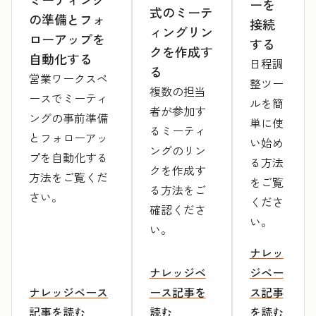
ーを
式のミーテ
の準備とフォ
接続
ィングリン
ローアップを
する
クを作成す
自動化する
日程調
る
営業ワークスペ
整ツー
複数の担当
ースでミーティ
ルを簡
者が参加す
ングの事前準備
単に使
るミーティ
とフォローアッ
い始め
ングのリン
プを自動化する
る方法
クを作成す
方法をご覧くだ
をご覧
る方法をご
さい。
くださ
確認くださ
い。
い。
ナレッ
ナレッジベ
ジベー
ナレッジベース
ース記事を
ス記事
記事を読む
読む
を読む