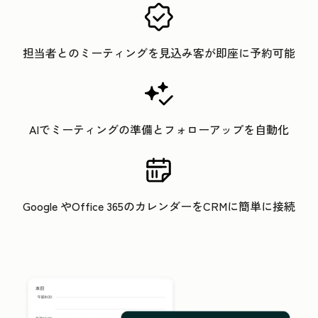
担当者とのミーティングを見込み客が即座に予約可能
AIでミーティングの準備とフォローアップを自動化
Google やOffice 365のカレンダーをCRMに簡単に接続
ク