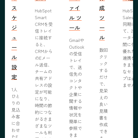
ス
ァイ
成
HubSpot
HubSp
ケ
ル ツ
ツ
Smart
Salesf
CRMを受
同期に
ジ
ール
ー
信トレイ
て、2つ
ュ
ル
に接続す
ータベ
Gmailや
ると、
間に信
ー
Outlook
数回
CRMから
優れた
の受信
ル
クリ
のEメー
連携を
トレイ
ック
ル送信、
きます
設
で、送
する
チームの
なセッ
信先の
定
だけ
共有アド
プは必
コンタ
で、
レスの設
ません
クトや
1人
見栄
定が可能
企業に
ひと
えの
になり、
関する
りの
良い
時間の節
情報や
見込
見積
約につな
状況を
み客
書を
がるさま
簡単に
に合
作成
ざまなツ
参照で
わせ
でき
ールも利
きま
たE
ま