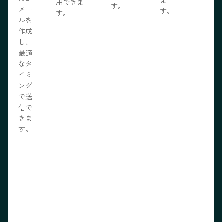
用できま
す。
メー
す。
す。
ルを
作成
し、
最適
なタ
イミ
ング
で送
信で
きま
す。