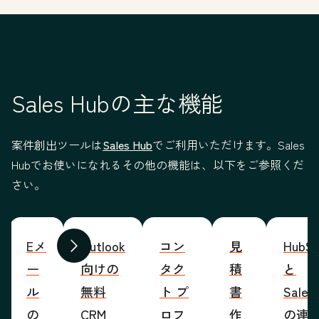
Sales Hubの主な機能
案件創出ツールは
Sales Hub
でご利用いただけます。Sales
Hubでお使いになれるその他の機能は、以下をご参照くだ
さい。
Eメ
Outlook
コン
見
HubSp
前へ
次へ
ー
向けの
タク
積
と
ル
無料
ト プ
書
Sales
の
CRM
ロフ
作
の連