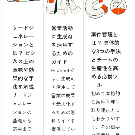
リードジ
営業活動
案件管理と
ェネレー
に生成AI
は？ 具体的
ションと
を活用す
な3つの手法
は？ ビジ
るための
とチームの
ネス上の
ガイド
生産性を高
意味や効
HubSpotで
める必携ツ
果的な手
は、生成AI
ール
法を解説
を活用して
初めて本格的
リードジ
営業の成果
な案件管理に
ェネレー
を最大化す
取り組む方に
ションの
るための無
もわかりやす
基礎から
料ガイドを
く、その概要
応用まで
提供してい