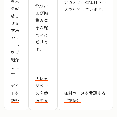
導入
アカデミーの無料コー
作成お
を成
スで解説しています。
よび編
功さ
集方法
せる
をご確
方法
認いた
やツ
だけま
ール
す。
をご
紹介
しま
す。
ナレッ
ガイ
ジベー
ドを
スを参
無料コースを受講する
読む
照する
（英語）