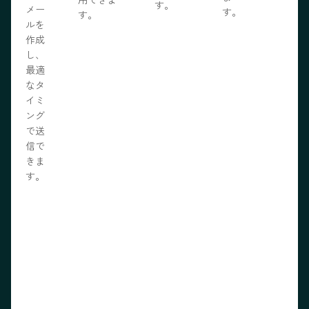
す。
メー
す。
す。
ルを
作成
し、
最適
なタ
イミ
ング
で送
信で
きま
す。