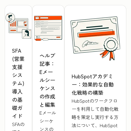
SFA
ヘルプ
(営業
記事：
支援
Eメー
シス
HubSpotアカデミ
ルシー
テム)
ー：効果的な自動
ケンス
導入
化戦略の構築
の作成
の基
HubSpotのワークフロ
と編集
礎ガ
ーを利用して自動化戦
Eメール
イド
略を策定し実行する方
シーケ
SFAの
法について、HubSpot
ンスの