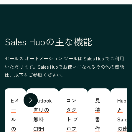
Sales Hubの主な機能
セールス オートメーション ツールは Sales Hub でご利用
いただけます。Sales Hubでお使いになれるその他の機能
は、以下をご参照ください。
Eメ
Outlook
コン
見
HubSp
前へ
次へ
ー
向けの
タク
積
と
ル
無料
ト プ
書
Sales
の
CRM
ロフ
作
の連