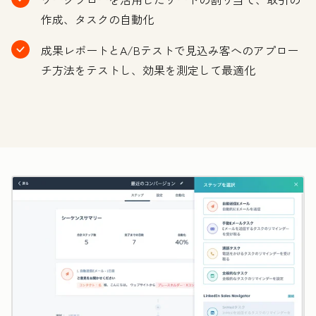
作成、タスクの自動化
成果レポートとA/Bテストで見込み客へのアプロー
チ方法をテストし、効果を測定して最適化
ク