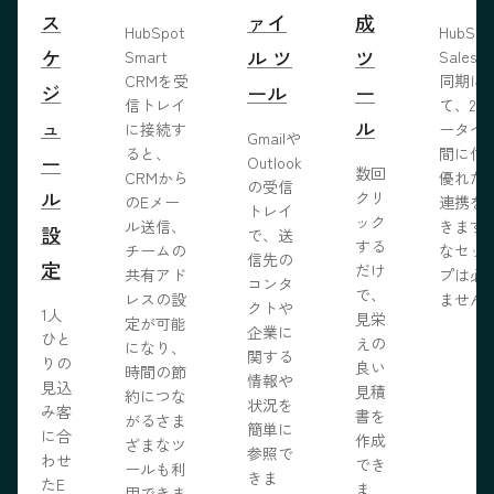
ス
ァイ
成
HubSpot
HubSp
ケ
ル ツ
ツ
Smart
Salesf
CRMを受
同期に
ジ
ール
ー
信トレイ
て、2つ
ュ
ル
に接続す
ータベ
Gmailや
ると、
間に信
ー
Outlook
数回
CRMから
優れた
の受信
ル
クリ
のEメー
連携を
トレイ
ック
ル送信、
きます
設
で、送
する
チームの
なセッ
信先の
定
だけ
共有アド
プは必
コンタ
で、
レスの設
ません
クトや
1人
見栄
定が可能
企業に
ひと
えの
になり、
関する
りの
良い
時間の節
情報や
見込
見積
約につな
状況を
み客
書を
がるさま
簡単に
に合
作成
ざまなツ
参照で
わせ
でき
ールも利
きま
たE
ま
用できま