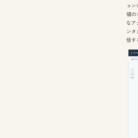
ョン
値の
なア
ンタ
信す