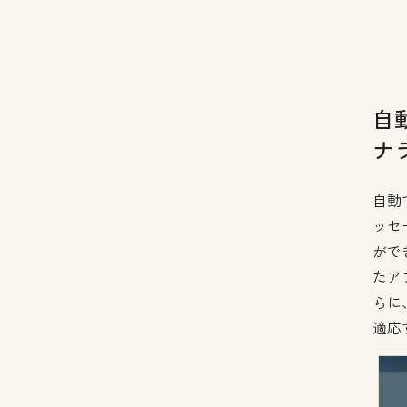
自
ナ
自動
ッセ
ができ
たア
らに
適応