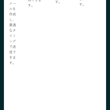
す。
メー
す。
す。
ルを
作成
し、
最適
なタ
イミ
ング
で送
信で
きま
す。