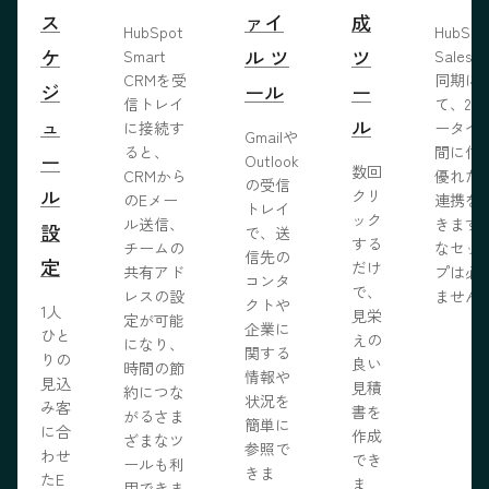
ス
ァイ
成
HubSpot
HubSp
ケ
ル ツ
ツ
Smart
Salesf
CRMを受
同期に
ジ
ール
ー
信トレイ
て、2つ
ュ
ル
に接続す
ータベ
Gmailや
ると、
間に信
ー
Outlook
数回
CRMから
優れた
の受信
ル
クリ
のEメー
連携を
トレイ
ック
ル送信、
きます
設
で、送
する
チームの
なセッ
信先の
定
だけ
共有アド
プは必
コンタ
で、
レスの設
ません
クトや
1人
見栄
定が可能
企業に
ひと
えの
になり、
関する
りの
良い
時間の節
情報や
見込
見積
約につな
状況を
み客
書を
がるさま
簡単に
に合
作成
ざまなツ
参照で
わせ
でき
ールも利
きま
たE
ま
用できま