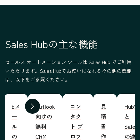
Sales Hubの主な機能
セールス オートメーション ツールは Sales Hub でご利用
いただけます。Sales Hubでお使いになれるその他の機能
は、以下をご参照ください。
Eメ
Outlook
コン
見
HubSp
前へ
次へ
ー
向けの
タク
積
と
ル
無料
ト プ
書
Sales
の
CRM
ロフ
作
の連