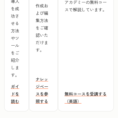
導入
アカデミーの無料コー
作成お
を成
スで解説しています。
よび編
功さ
集方法
せる
をご確
方法
認いた
やツ
だけま
ール
す。
をご
紹介
しま
す。
ナレッ
ガイ
ジベー
ドを
スを参
無料コースを受講する
読む
照する
（英語）