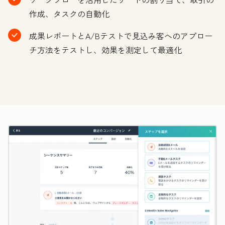
作成、タスクの自動化
成果レポートとA/Bテストで見込み客へのアプロー
チ方法をテストし、効果を測定して最適化
ク