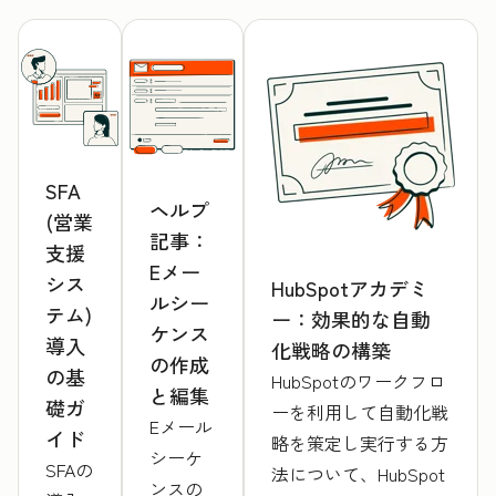
SFA
ヘルプ
(営業
記事：
支援
Eメー
シス
HubSpotアカデミ
ルシー
テム)
ー：効果的な自動
ケンス
導入
化戦略の構築
の作成
の基
HubSpotのワークフロ
と編集
礎ガ
ーを利用して自動化戦
Eメール
イド
略を策定し実行する方
シーケ
SFAの
法について、HubSpot
ンスの