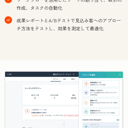
作成、タスクの自動化
成果レポートとA/Bテストで見込み客へのアプロー
チ方法をテストし、効果を測定して最適化
ク