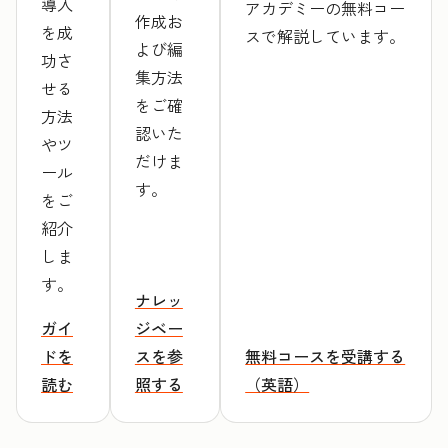
導入
アカデミーの無料コー
作成お
を成
スで解説しています。
よび編
功さ
集方法
せる
をご確
方法
認いた
やツ
だけま
ール
す。
をご
紹介
しま
す。
ナレッ
ガイ
ジベー
ドを
スを参
無料コースを受講する
読む
照する
（英語）