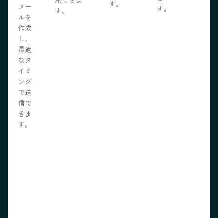
す。
メー
す。
す。
ルを
作成
し、
最適
なタ
イミ
ング
で送
信で
きま
す。