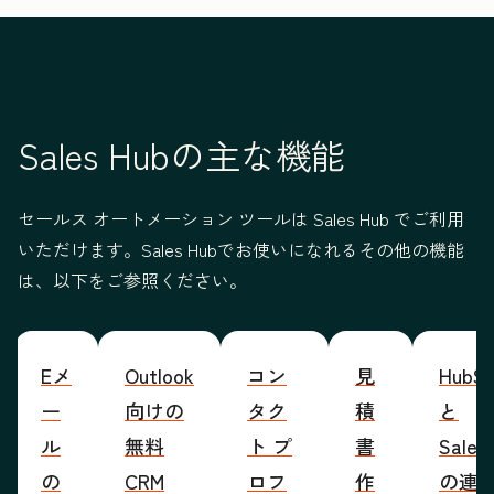
Sales Hubの主な機能
セールス オートメーション ツールは Sales Hub でご利用
いただけます。Sales Hubでお使いになれるその他の機能
は、以下をご参照ください。
Eメ
Outlook
コン
見
HubSp
ー
向けの
タク
積
と
ル
無料
ト プ
書
Sales
の
CRM
ロフ
作
の連