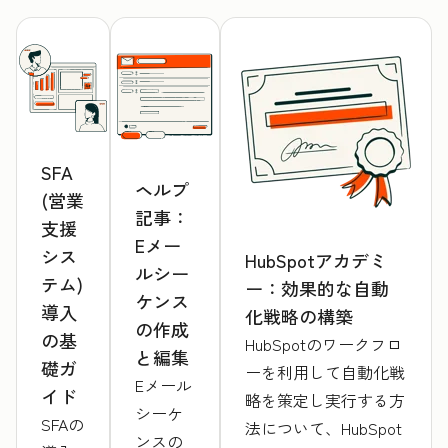
SFA
ヘルプ
(営業
記事：
支援
Eメー
シス
HubSpotアカデミ
ルシー
テム)
ー：効果的な自動
ケンス
導入
化戦略の構築
の作成
の基
HubSpotのワークフロ
と編集
礎ガ
ーを利用して自動化戦
Eメール
イド
略を策定し実行する方
シーケ
SFAの
法について、HubSpot
ンスの