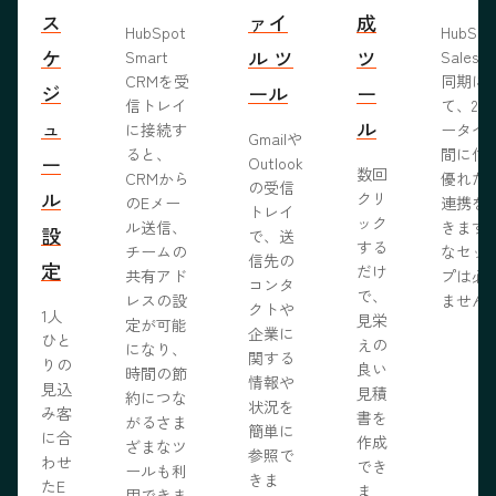
ス
ァイ
成
HubSpot
HubSp
ケ
ル ツ
ツ
Smart
Salesf
CRMを受
同期に
ジ
ール
ー
信トレイ
て、2つ
ュ
ル
に接続す
ータベ
Gmailや
ると、
間に信
ー
Outlook
数回
CRMから
優れた
の受信
ル
クリ
のEメー
連携を
トレイ
ック
ル送信、
きます
設
で、送
する
チームの
なセッ
信先の
定
だけ
共有アド
プは必
コンタ
で、
レスの設
ません
クトや
1人
見栄
定が可能
企業に
ひと
えの
になり、
関する
りの
良い
時間の節
情報や
見込
見積
約につな
状況を
み客
書を
がるさま
簡単に
に合
作成
ざまなツ
参照で
わせ
でき
ールも利
きま
たE
ま
用できま