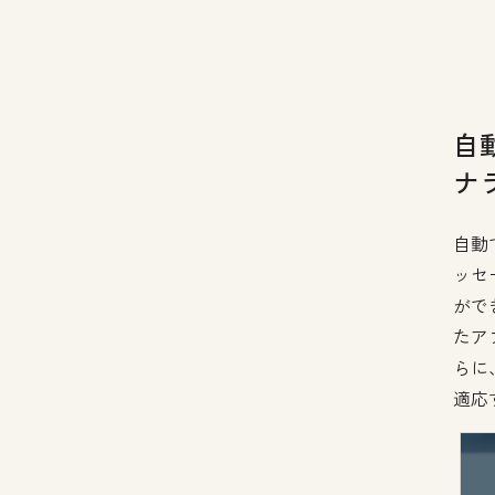
自
ナ
自動
ッセ
ができ
たア
らに
適応