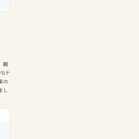
、観
/Bテ
率の
まし