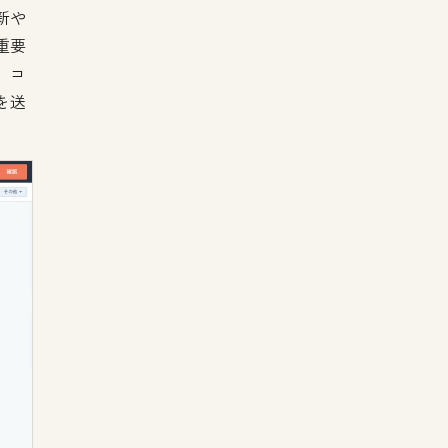
新や
重要
、コ
を送
。