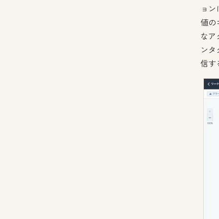
ョン
値の
なア
ンタ
信す