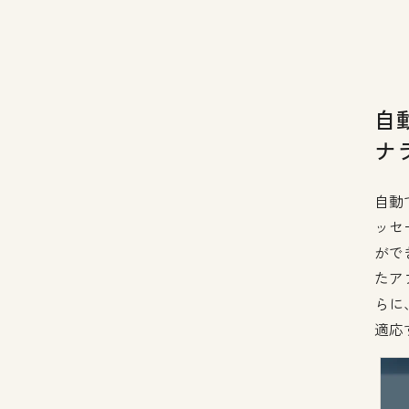
自
ナ
自動
ッセ
ができ
たア
らに
適応