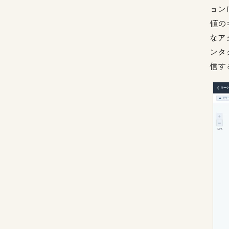
ョン
値の
なア
ンタ
信す