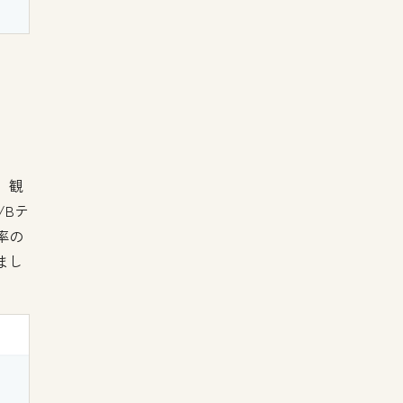
、観
/Bテ
率の
まし