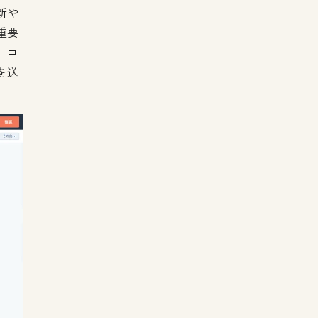
新や
重要
、コ
を送
。