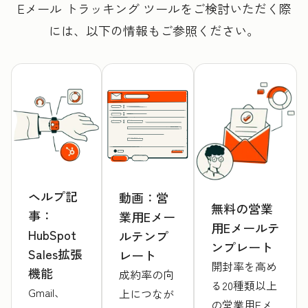
Eメール トラッキング ツールをご検討いただく際
には、以下の情報もご参照ください。
ヘルプ記
動画：営
無料の営業
事：
業用Eメー
用Eメールテ
HubSpot
ルテンプ
ンプレート
Sales拡張
レート
開封率を高め
機能
成約率の向
る20種類以上
Gmail、
上につなが
の営業用Eメ