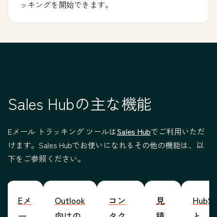
ッキングを開始できます。
Sales Hubの主な機能
Eメール トラッキング ツールは
Sales Hub
でご利用いただ
けます。Sales Hubでお使いになれるその他の機能は、以
下をご参照ください。
Eメ
Outlook
コン
見
HubSp
ー
向けの
タク
積
と