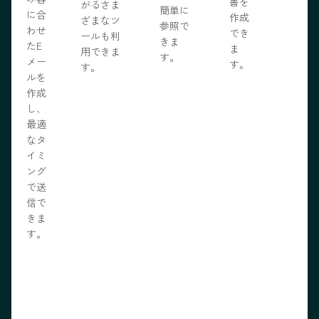
書を
がるさま
簡単に
に合
作成
ざまなツ
参照で
わせ
でき
ールも利
きま
たE
ま
用できま
す。
メー
す。
す。
ルを
作成
し、
最適
なタ
イミ
ング
で送
信で
きま
す。