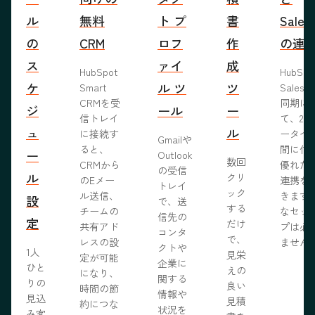
ル
無料
ト プ
書
Sales
の
CRM
ロフ
作
の連
ス
ァイ
成
HubSpot
HubSp
ケ
ル ツ
ツ
Smart
Salesf
CRMを受
同期に
ジ
ール
ー
信トレイ
て、2つ
ュ
ル
に接続す
ータベ
Gmailや
ると、
間に信
ー
Outlook
数回
CRMから
優れた
の受信
ル
クリ
のEメー
連携を
トレイ
ック
ル送信、
きます
設
で、送
する
チームの
なセッ
信先の
定
だけ
共有アド
プは必
コンタ
で、
レスの設
ません
クトや
1人
見栄
定が可能
企業に
ひと
えの
になり、
関する
りの
良い
時間の節
情報や
見込
見積
約につな
状況を
み客