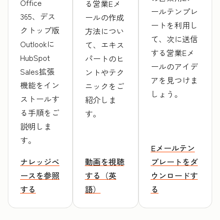
Office
る営業Eメ
ールテンプレ
365、デス
ールの作成
ートを利用し
クトップ版
方法につい
て、次に送信
Outlookに
て、エキス
する営業Eメ
HubSpot
パートのヒ
ールのアイデ
Sales拡張
ントやテク
アを見つけま
機能をイン
ニックをご
しょう。
ストールす
紹介しま
る手順をご
す。
説明しま
す。
Eメールテン
ナレッジベ
動画を視聴
プレートをダ
ースを参照
する（英
ウンロードす
する
語）
る