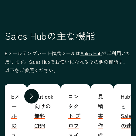
Sales Hubの主な機能
Eメールテンプレート作成ツールは
Sales Hub
でご利用いた
だけます。Sales Hubでお使いになれるその他の機能は、
以下をご参照ください。
Eメ
Outlook
コン
見
HubSp
前へ
次へ
ー
向けの
タク
積
と
ル
無料
ト プ
書
Sales
の
CRM
ロフ
作
の連
ス
ァイ
成