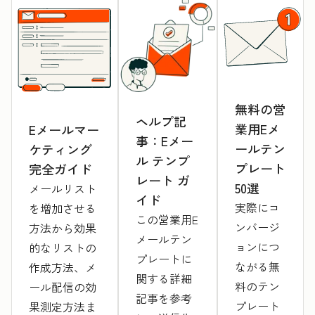
無料の営
ヘルプ記
業用Eメ
Eメールマー
事：Eメー
ールテン
ケティング
ル テンプ
プレート
完全ガイド
レート ガ
50選
メールリスト
イド
実際にコ
を増加させる
この営業用E
ンバージ
方法から効果
メールテン
ョンにつ
的なリストの
プレートに
ながる無
作成方法、メ
関する詳細
料のテン
ール配信の効
記事を参考
プレート
果測定方法ま