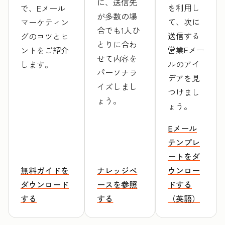
に、送信先
を利用し
で、Eメール
が多数の場
て、次に
マーケティン
合でも1人ひ
送信する
グのコツとヒ
とりに合わ
営業Eメー
ントをご紹介
せて内容を
ルのアイ
します。
パーソナラ
デアを見
イズしまし
つけまし
ょう。
ょう。
Eメール
テンプレ
ートをダ
無料ガイドを
ナレッジベ
ウンロー
ダウンロード
ースを参照
ドする
する
する
（英語）