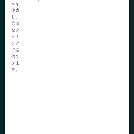
ルを
作成
し、
最適
なタ
イミ
ング
で送
信で
きま
す。