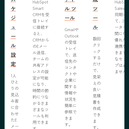
HubSpot
HubSp
ケ
ル ツ
ツ
Smart
Salesf
CRMを受
同期に
ジ
ール
ー
信トレイ
て、2つ
ュ
ル
に接続す
ータベ
Gmailや
ると、
間に信
ー
Outlook
数回
CRMから
優れた
の受信
ル
クリ
のEメー
連携を
トレイ
ック
ル送信、
きます
設
で、送
する
チームの
なセッ
信先の
定
だけ
共有アド
プは必
コンタ
で、
レスの設
ません
クトや
1人
見栄
定が可能
企業に
ひと
えの
になり、
関する
りの
良い
時間の節
情報や
見込
見積
約につな
状況を
み客
書を
がるさま
簡単に
に合
作成
ざまなツ
参照で
わせ
でき
ールも利
きま
たE
ま
用できま
す。
メー
す。
す。