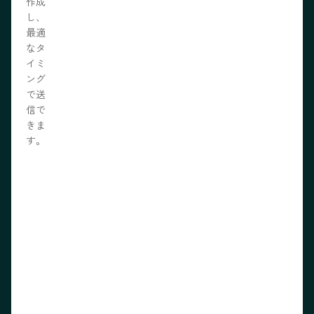
作成
し、
最適
なタ
イミ
ング
で送
信で
きま
す。