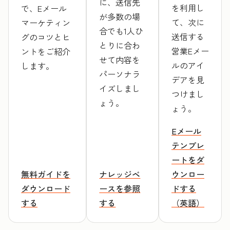
に、送信先
を利用し
で、Eメール
が多数の場
て、次に
マーケティン
合でも1人ひ
送信する
グのコツとヒ
とりに合わ
営業Eメー
ントをご紹介
せて内容を
ルのアイ
します。
パーソナラ
デアを見
イズしまし
つけまし
ょう。
ょう。
Eメール
テンプレ
ートをダ
無料ガイドを
ナレッジベ
ウンロー
ダウンロード
ースを参照
ドする
する
する
（英語）