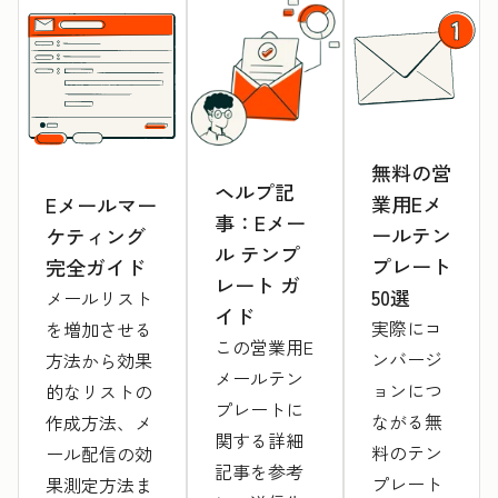
無料の営
ヘルプ記
業用Eメ
Eメールマー
事：Eメー
ールテン
ケティング
ル テンプ
プレート
完全ガイド
レート ガ
50選
メールリスト
イド
実際にコ
を増加させる
この営業用E
ンバージ
方法から効果
メールテン
ョンにつ
的なリストの
プレートに
ながる無
作成方法、メ
関する詳細
料のテン
ール配信の効
記事を参考
プレート
果測定方法ま