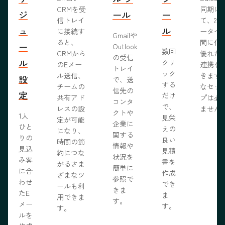
CRMを受
同期に
ジ
ール
ー
信トレイ
て、2つ
ュ
ル
に接続す
ータベ
Gmailや
ると、
間に信
ー
Outlook
数回
CRMから
優れた
の受信
ル
クリ
のEメー
連携を
トレイ
ック
ル送信、
きます
設
で、送
する
チームの
なセッ
信先の
定
だけ
共有アド
プは必
コンタ
で、
レスの設
ません
クトや
1人
見栄
定が可能
企業に
ひと
えの
になり、
関する
りの
良い
時間の節
情報や
見込
見積
約につな
状況を
み客
書を
がるさま
簡単に
に合
作成
ざまなツ
参照で
わせ
でき
ールも利
きま
たE
ま
用できま
す。
メー
す。
す。
ルを