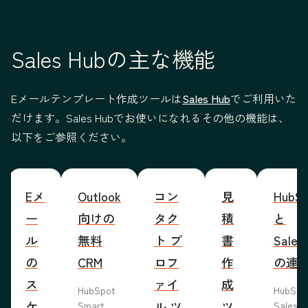
Sales Hubの主な機能
Eメールテンプレート作成ツールは
Sales Hub
でご利用いた
だけます。Sales Hubでお使いになれるその他の機能は、
以下をご参照ください。
Eメ
Outlook
コン
見
HubSp
ー
向けの
タク
積
と
ル
無料
ト プ
書
Sales
の
CRM
ロフ
作
の連
ス
ァイ
成
HubSpot
HubSp
ケ
ル ツ
ツ
Smart
Salesf