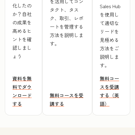
を活用してコン
化したの
Sales Hub
タクト、タス
か？自社
を使用し
ク、取引、レポ
の成果を
て適切な
ートを管理する
高めるヒ
リードを
方法を説明しま
ントを確
見極める
す。
認しまし
方法をご
ょう
説明しま
す。
資料を無
無料コー
料でダウ
スを受講
ンロード
無料コースを受
する（英
する
講する
語）