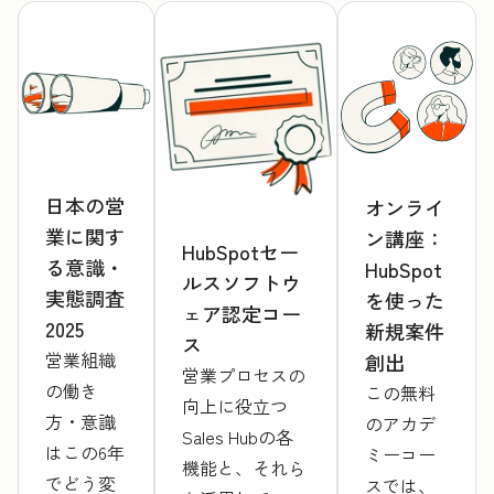
日本の営
オンライ
業に関す
ン講座：
HubSpotセー
る意識・
HubSpot
ルスソフトウ
実態調査
を使った
ェア認定コー
2025
新規案件
ス
営業組織
創出
営業プロセスの
の働き
この無料
向上に役立つ
方・意識
のアカデ
Sales Hubの各
はこの6年
ミーコー
機能と、それら
でどう変
スでは、