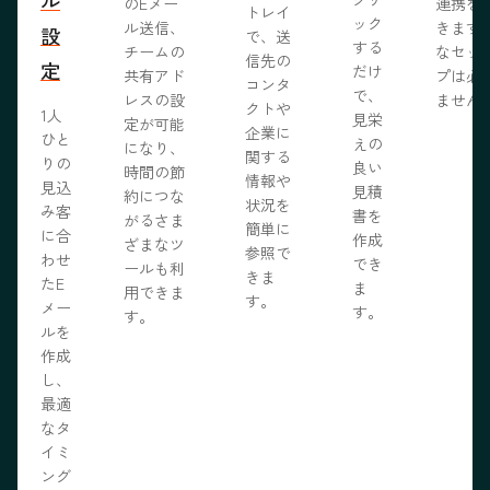
のEメー
連携を
トレイ
ック
ル送信、
きます
設
で、送
する
チームの
なセッ
信先の
定
だけ
共有アド
プは必
コンタ
で、
レスの設
ません
クトや
1人
見栄
定が可能
企業に
ひと
えの
になり、
関する
りの
良い
時間の節
情報や
見込
見積
約につな
状況を
み客
書を
がるさま
簡単に
に合
作成
ざまなツ
参照で
わせ
でき
ールも利
きま
たE
ま
用できま
す。
メー
す。
す。
ルを
作成
し、
最適
なタ
イミ
ング