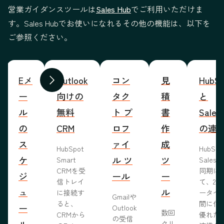
営業ガイダンスツールは
Sales Hub
でご利用いただけま
す。Sales Hubでお使いになれるその他の機能は、以下を
ご参照ください。
Eメ
Outlook
コン
見
HubSp
前へ
次へ
ー
向けの
タク
積
と
ル
無料
ト プ
書
Sales
の
CRM
ロフ
作
の連
ス
ァイ
成
HubSpot
HubSp
ケ
ル ツ
ツ
Smart
Salesf
CRMを受
同期に
ジ
ール
ー
信トレイ
て、2つ
ュ
ル
に接続す
ータベ
Gmailや
ると、
間に信
ー
Outlook
数回
CRMから
優れた
の受信
ル
クリ