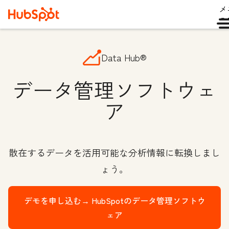
メ
ュ
Data Hub®
データ管理ソフトウェ
ア
散在するデータを活用可能な分析情報に転換しまし
ょう。
デモを申し込む→
HubSpotのデータ管理ソフトウ
ェア