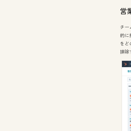
営
チー
的に
をど
排除