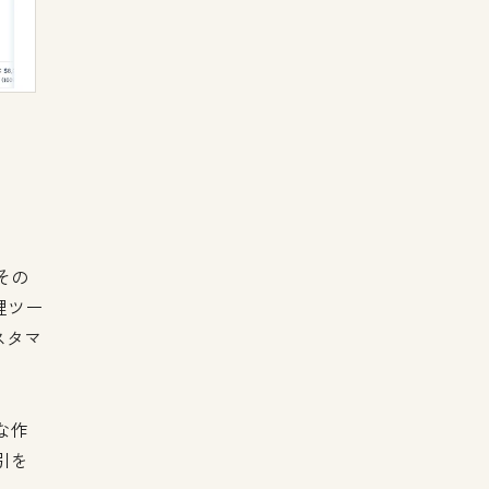
その
理ツー
スタマ
な作
引を