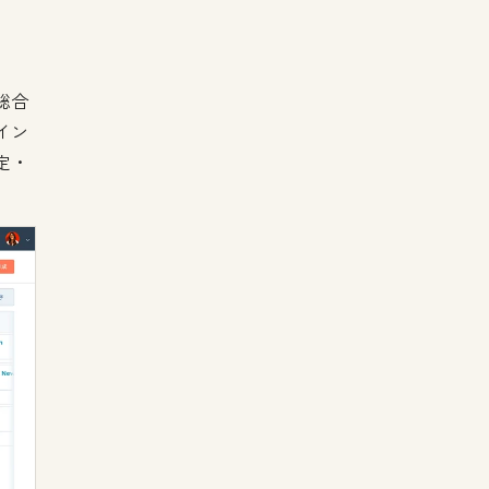
総合
イン
定・