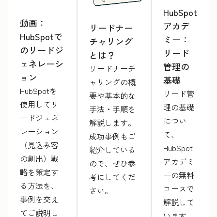
HubSpot
動画：
アカデ
リードナー
HubSpotで
ミー：
チャリング
のリードジ
リード
とは？
ェネレーシ
管理の
リードナーチ
ョン
基礎
ャリングの概
HubSpotを
リード管
要や基本的な
使用してリ
理の基礎
手法・手順を
ードジェネ
につい
解説します。
レーション
て、
成功事例もご
（見込み客
HubSpot
紹介している
の創出）戦
アカデミ
ので、ぜひ参
略を策定す
ーの無料
考にしてくだ
る方法を、
コースで
さい。
事例を交え
解説して
てご説明し
います。