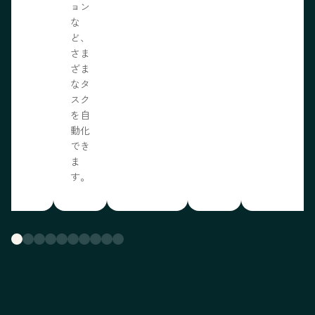
ョン
な
ど、
さま
ざま
なタ
スク
を自
動化
でき
ま
す。