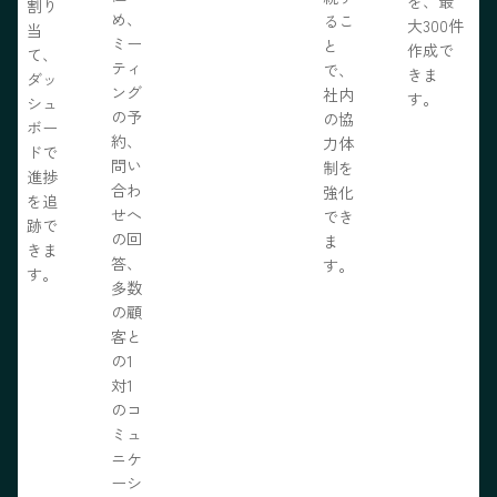
を、最
割り
め、
るこ
大300件
当
ミー
と
作成で
て、
ティ
で、
きま
ダッ
ング
社内
す。
シュ
の予
の協
ボー
約、
力体
ドで
問い
制を
進捗
合わ
強化
を追
せへ
でき
跡で
の回
ま
きま
答、
す。
す。
多数
の顧
客と
の1
対1
のコ
ミュ
ニケ
ーシ