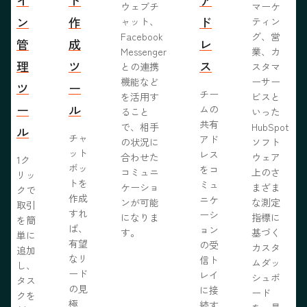
ウェブチ
マーケ
ン
作
ド
ャット、
ティン
Facebook
グ、営
管
成
レ
Messenger
業、カ
理
ツ
ス
との連携
スタマ
機能など
ーサー
ツ
ー
チー
を活用す
ビスと
ー
ル
ムの
ること
いった
共有
で、相手
HubSpot
ル
チャ
アド
の状況に
ソフト
ット
レス
合わせた
ウェア
1ク
ボッ
をコ
コミュニ
上のさ
リッ
トを
ミュ
ケーショ
まざま
クで
作成
ニケ
ンが可能
な測定
取引
すれ
ーシ
になりま
指標に
を簡
ば、
ョン
す。
基づく
単に
有望
の受
カスタ
追加
なリ
信ト
ムダッ
し、
ード
レイ
シュボ
タス
の見
に接
ード
クを
極
続す