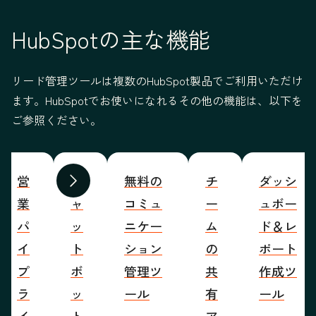
HubSpotの主な機能
リード管理ツールは複数のHubSpot製品でご利用いただけ
ます。HubSpotでお使いになれるその他の機能は、以下を
ご参照ください。
営
チ
無料の
チ
ダッシ
前へ
次へ
業
ャ
コミュ
ー
ュボー
パ
ッ
ニケー
ム
ド＆レ
イ
ト
ション
の
ポート
プ
ボ
管理ツ
共
作成ツ
ラ
ッ
ール
有
ール
イ
ト
ア