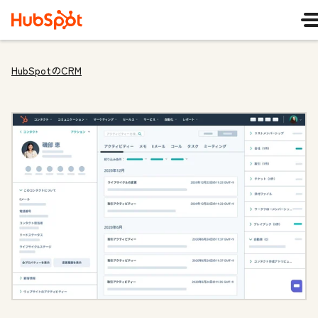
HubSpotのCRM