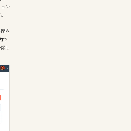
ション
す。
時間を
内で
分類し