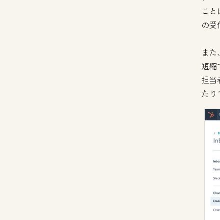
こと
の受
また
短縮
担当
たり