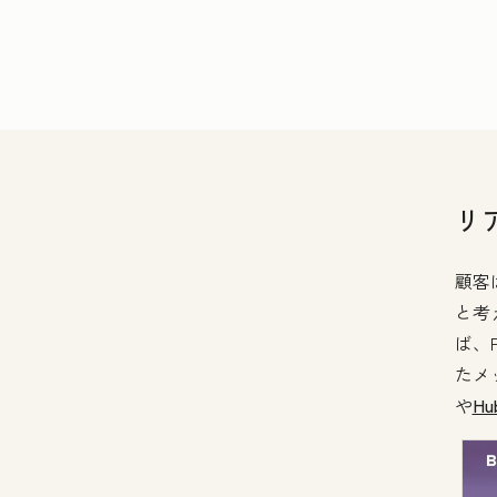
リ
顧客
と考
ば、F
たメ
や
H