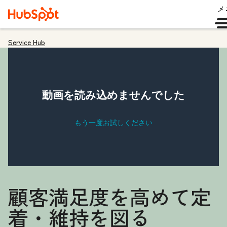
メ
ュ
Service Hub
顧客満足度を高めて定
着・維持を図る