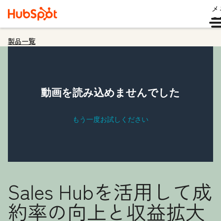
メ
ュ
製品一覧
Sales Hubを活用して成
約率の向上と収益拡大