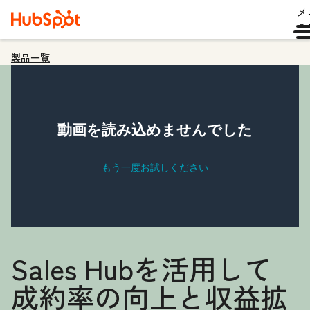
メ
ュ
製品一覧
Sales Hubを活用して
成約率の向上と収益拡