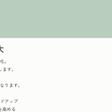
大
動化。
します。
になります。
ードアップ
を高める