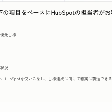
の項目をベースにHubSpotの担当者が
い優先目標
携状況
、HubSpotを使いこなし、目標達成に向けて着実に前進でき