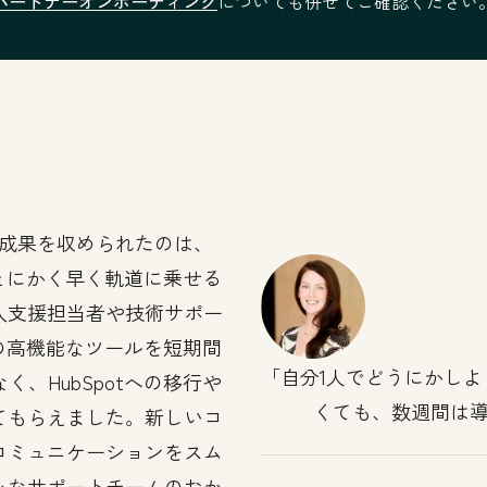
パートナーオンボーディング
についても併せてご確認ください
成果を収められたのは、
。とにかく早く軌道に乗せる
入支援担当者や技術サポー
tの高機能なツールを短期間
自分1人でどうにかし
、HubSpotへの移行や
くても、数週間は
てもらえました。新しいコ
コミュニケーションをスム
心なサポートチームのおか