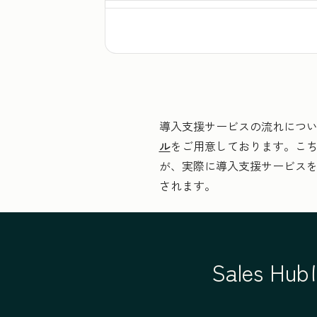
チームのメンバーへの導入支援（メン
導入支援サービスの流れにつ
標準的なセールスオートメーションの
ル
をご用意しております。こ
が、実際に導入支援サービス
されます。
標準的なアプリとの連携の設定（アプ
Sales