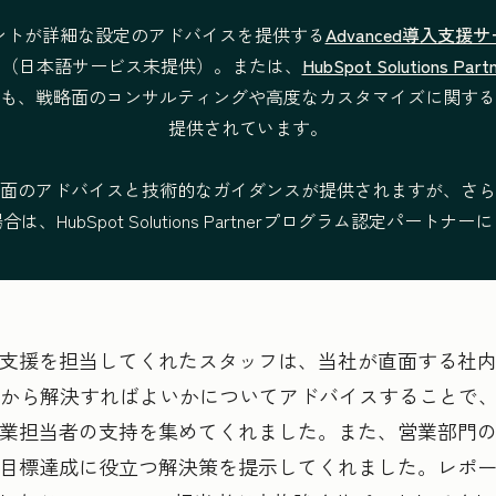
ントが詳細な設定のアドバイスを提供する
Advanced導入支
ポートに関するコンサルティング
い（日本語サービス未提供）。または、
HubSpot Solutions 
も、戦略面のコンサルティングや高度なカスタマイズに関する
提供されています。
面のアドバイスと技術的なガイダンスが提供されますが、さら
、HubSpot Solutions Partnerプログラム認定パート
支援を担当してくれたスタッフは、当社が直面する社
から解決すればよいかについてアドバイスすることで、Hu
業担当者の支持を集めてくれました。また、営業部門
目標達成に役立つ解決策を提示してくれました。レポ