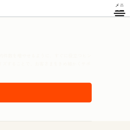
メニ
ュー
の成約件数を増やせるように、すぐに役立つヒン
イズすることで、お客さまをきめ細かくサポ