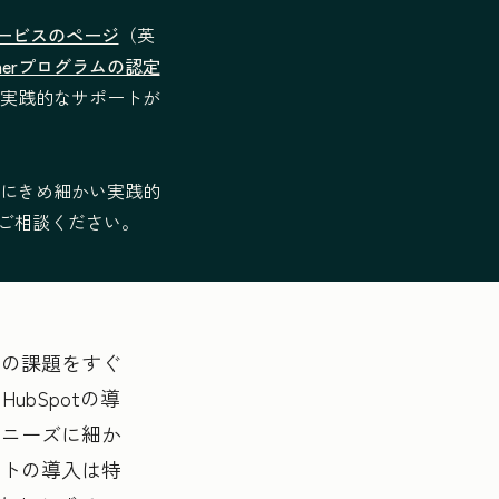
援サービスのページ
（英
—
Partnerプログラムの認定
実践的なサポートが
にきめ細かい実践的
—
ナーにご相談ください。
提供形式：リモ
提供形式：リ
ート
モート
内の課題をすぐ
法的な条件
法的な条件
bSpotの導
のニーズに細か
ートの導入は特