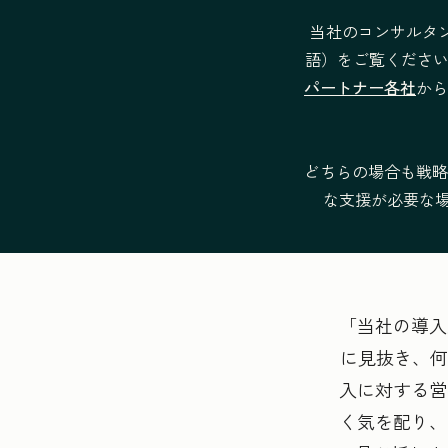
当社のコンサルタ
既存のCRMからのデータの移行やイン
語）をご覧くださ
パートナー各社
から
どちらの場合も戦略
チームの階層設定と管理
な支援が必要な場合は
サービスの条件
当社の導入
に見抜き、何
入に対する営
く気を配り、