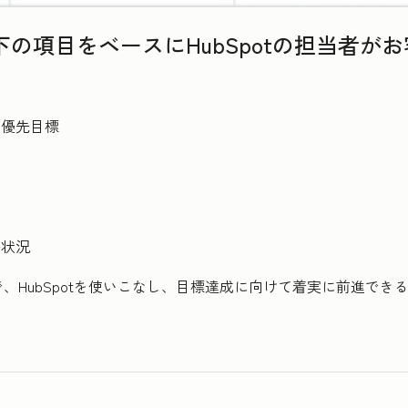
の項目をベースにHubSpotの担当者が
い優先目標
携状況
、HubSpotを使いこなし、目標達成に向けて着実に前進でき