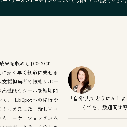
パートナーオンボーディング
についても併せてご確認ください
成果を収められたのは、
。とにかく早く軌道に乗せる
入支援担当者や技術サポー
tの高機能なツールを短期間
自分1人でどうにかし
、HubSpotへの移行や
くても、数週間は
てもらえました。新しいコ
コミュニケーションをスム
心なサポートチームのおか