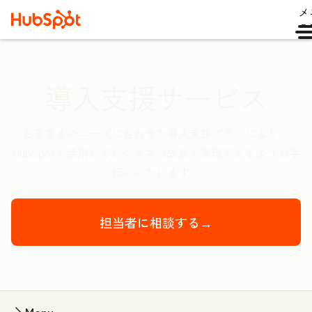
メ
ュ
導入支援サービス
お客さまのニーズに合わせた導入支援プランにより、
HubSpotを活用してビジネスの成長を実現できるようお手
伝いいたします。
担当者に相談する→