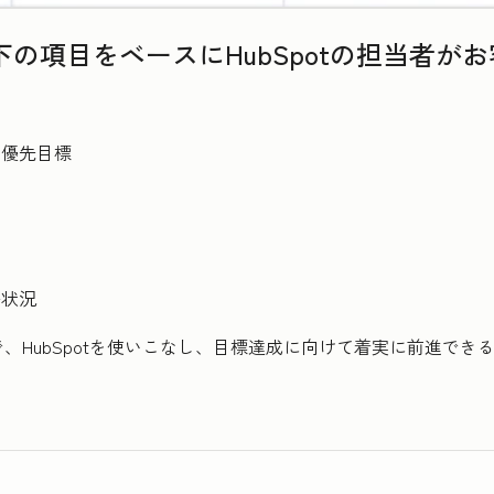
の項目をベースにHubSpotの担当者が
い優先目標
携状況
、HubSpotを使いこなし、目標達成に向けて着実に前進でき