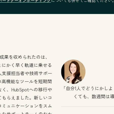
パートナーオンボーディング
についても併せてご確認ください
成果を収められたのは、
。とにかく早く軌道に乗せる
入支援担当者や技術サポー
tの高機能なツールを短期間
自分1人でどうにかし
、HubSpotへの移行や
くても、数週間は
てもらえました。新しいコ
コミュニケーションをスム
心なサポートチームのおか