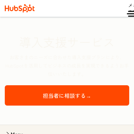
メ
ュ
導入支援サービス
お客さまのニーズに合わせた導入支援プランにより、
HubSpotを活用してビジネスの成長を実現できるようお手
伝いいたします。
担当者に相談する→