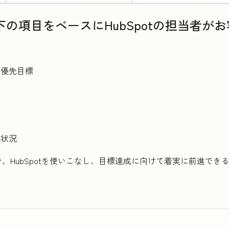
の項目をベースにHubSpotの担当者が
い優先目標
携状況
、HubSpotを使いこなし、目標達成に向けて着実に前進でき