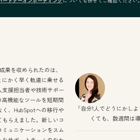
パートナーオンボーディング
についても併せてご確認ください
成果を収められたのは、
。とにかく早く軌道に乗せる
入支援担当者や技術サポー
tの高機能なツールを短期間
自分1人でどうにかし
、HubSpotへの移行や
くても、数週間は
てもらえました。新しいコ
コミュニケーションをスム
心なサポートチームのおか