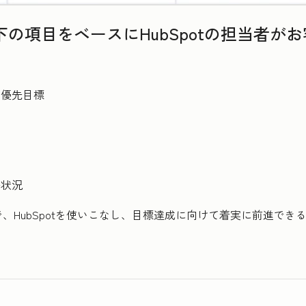
の項目をベースにHubSpotの担当者が
い優先目標
携状況
、HubSpotを使いこなし、目標達成に向けて着実に前進でき