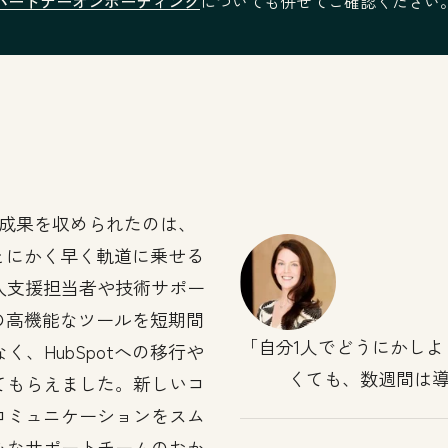
パートナーオンボーディング
についても併せてご確認ください
成果を収められたのは、
。とにかく早く軌道に乗せる
入支援担当者や技術サポー
tの高機能なツールを短期間
自分1人でどうにかし
、HubSpotへの移行や
くても、数週間は
てもらえました。新しいコ
コミュニケーションをスム
心なサポートチームのおか