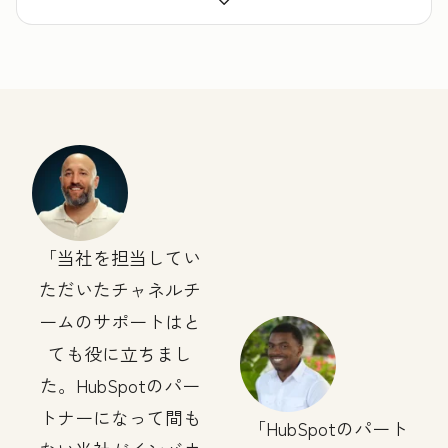
式：
リ
モ
ー
ト
法
的
条
件
当社を担当してい
ただいたチャネルチ
ームのサポートはと
ても役に立ちまし
た。HubSpotのパー
トナーになって間も
HubSpotのパート