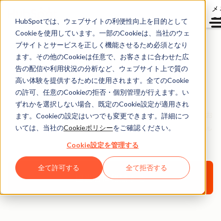
メ
ュ
HubSpotでは、ウェブサイトの利便性向上を目的として
Cookieを使用しています。一部のCookieは、当社のウェ
ブサイトとサービスを正しく機能させるため必須となり
ます。その他のCookieは任意で、お客さまに合わせた広
パートナー
告の配信や利用状況の分析など、ウェブサイト上で質の
オンボーディング
高い体験を提供するために使用されます。全てのCookie
の許可、任意のCookieの拒否・個別管理が行えます。い
ずれかを選択しない場合、既定のCookie設定が適用され
パートナーさまが自信を持ってインバウンドサービスをお
ます。Cookieの設定はいつでも変更できます。詳細につ
客さまに販売し、提供できるように、HubSpotのコンサル
いては、当社の
Cookieポリシー
をご確認ください。
タントがお手伝いいたします。
Cookie設定を管理する
全て許可する
全て拒否する
担当者に相談する