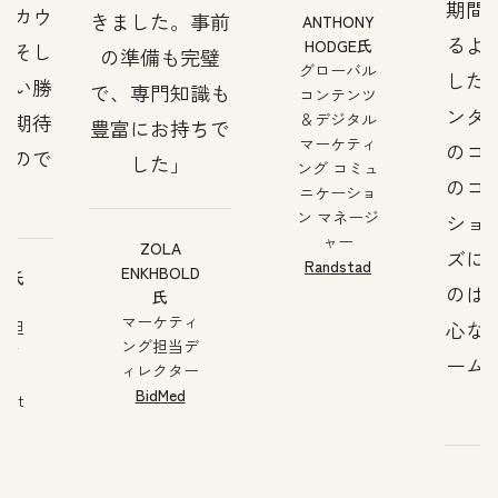
期間
アカウ
きました。事前
ANTHONY
るよ
HODGE氏
、そし
の準備も完璧
グローバル
した
使い勝
で、専門知識も
コンテンツ
ンタ
が期待
＆デジタル
豊富にお持ちで
マーケティ
のコ
もので
した
ング コミュ
のコ
ニケーショ
ン マネージ
ショ
ャー
ZOLA
ズに
Randstad
ENKHBOLD
AN氏
のは
氏
ess
マーケティ
心な
ng担
ング担当デ
レク
ーム
ィレクター
BidMed
edIt