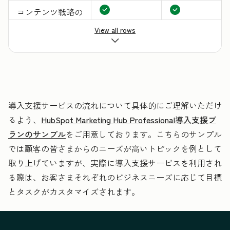
コンテンツ戦略の
策定
View all rows
リードナーチャリ
ングや社内でのリ
ード割り当てプロ
セスの自動化設定
導入支援サービスの流れについて具体的にご理解いただけ
るよう、
HubSpot Marketing Hub Professional導入支援プ
既存のCRMから
ランのサンプル
をご用意しております。こちらのサンプル
のデータの移行や
では顧客の皆さまからのニーズが高いトピックを例として
インポートに関す
取り上げていますが、実際に導入支援サービスを利用され
るコンサルティン
る際は、お客さまそれぞれのビジネスニーズに応じて目標
グ
とタスクがカスタマイズされます。
キャンペーンの設