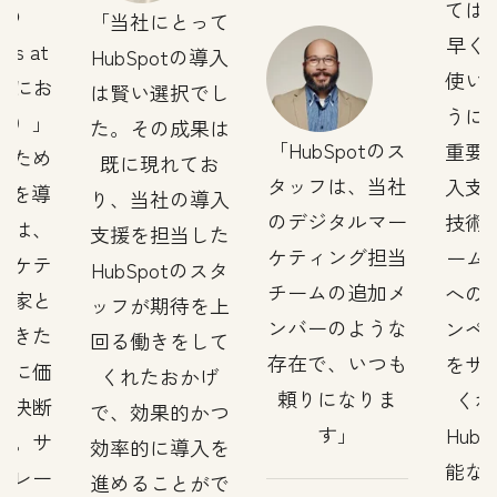
ては
社の
当社にとって
早くH
ss at
HubSpotの導入
使い
仕事にお
は賢い選択でし
うに
度）」
た。その成果は
HubSpotのス
重要
るため
既に現れてお
タッフは、当社
入支
otを導
り、当社の導入
のデジタルマー
技術
とは、
支援を担当した
ケティング担当
ームが
ーケテ
HubSpotのスタ
チームの追加メ
への
門家と
ッフが期待を上
ンバーのような
ンペ
てきた
回る働きをして
存在で、いつも
をサ
常に価
くれたおかげ
頼りになりま
くれ
た決断
で、効果的かつ
す
Hub
す。サ
効率的に導入を
能な
トレー
進めることがで