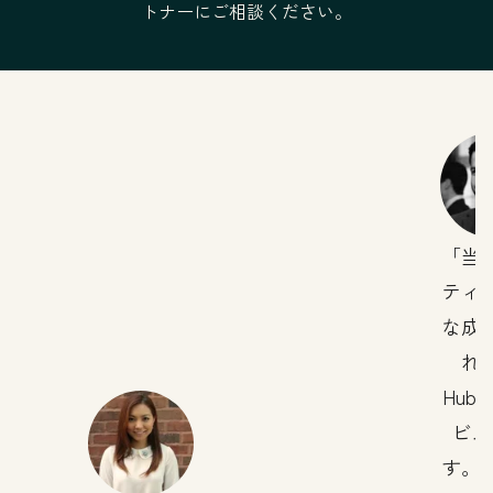
トナーにご相談ください。
法的な条件
当
ティ
な成
れ
Hub
ビス
す。