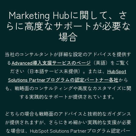
定と掲載結果の分
Marketing Hubに関して、さ
析
らに高度なサポートが必要な
計算プロパティー
—
場合
とカスタムレポー
ト
当社のコンサルタントが詳細な設定のアドバイスを提供す
る
Advanced導入支援サービスのページ
（英語）をご覧く
HubSpotでのアク
—
ださい（日本語サービス未提供）。または、
HubSpot
セス権の付与、チ
Solutions Partnerプログラムの認定パートナー各社
から
ームの設定、複数
も、戦略面のコンサルティングや高度なカスタマイズに関
のブランドの管理
する実践的なサポートが提供されています。
サービスの条件
料金：
$3,000
料金：
どちらの場合も戦略面のアドバイスと技術的なガイダンス
提供形式：リ
$7,000
が提供されますが、さらにきめ細かい実践的な支援が必要
モート
提供形式：
な場合は、HubSpot Solutions Partnerプログラム認定パー
法的な条件
リモート