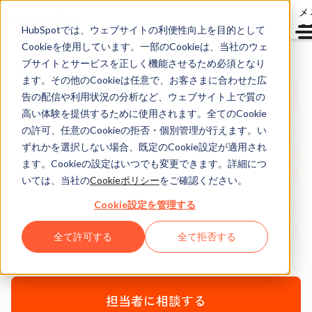
メ
ュ
HubSpotでは、ウェブサイトの利便性向上を目的として
Cookieを使用しています。一部のCookieは、当社のウェ
ブサイトとサービスを正しく機能させるため必須となり
ます。その他のCookieは任意で、お客さまに合わせた広
Marketing Hub導入支援
告の配信や利用状況の分析など、ウェブサイト上で質の
高い体験を提供するために使用されます。全てのCookie
の許可、任意のCookieの拒否・個別管理が行えます。い
Marketing Hubの初期設定やご利用方法について技術的な
ずれかを選択しない場合、既定のCookie設定が適用され
ガイダンスを行うとともに、お客さまがトラフィックを伸
ます。Cookieの設定はいつでも変更できます。詳細につ
ばしてリードを創出し、マーケティングに関する目標を達
いては、当社の
Cookieポリシー
をご確認ください。
成できるように、戦略面でのアドバイスを提供いたしま
Cookie設定を管理する
す。お客さまの組織構成や目標、お使いのツールに基づ
き、導入支援プランをカスタマイズすることで、お客さま
全て許可する
全て拒否する
をきめ細かくサポートいたします。
担当者に相談する