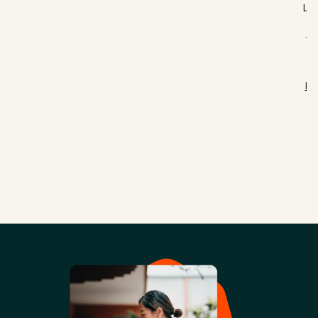
LO
マ
ン
ィ
Re
C