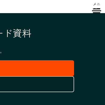
メニ
ュー
ード資料
。