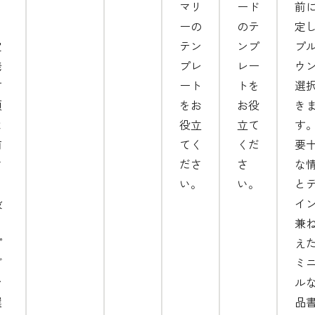
。
マリ
ード
前
月
ーの
のテ
定
定
テン
ンプ
プ
発
プレ
レー
ウ
す
ート
トを
選
項
をお
お役
き
は
役立
立て
す
前
てく
くだ
要
マ
ださ
さ
な
タ
い。
い。
と
設
イ
し
兼
プ
え
ダ
ミ
ン
ル
選
品