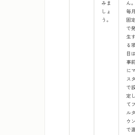
みま
ん
しょ
毎
う。
固
で
生
る
目
事
に
ス
で
定
て
ル
ウ
で