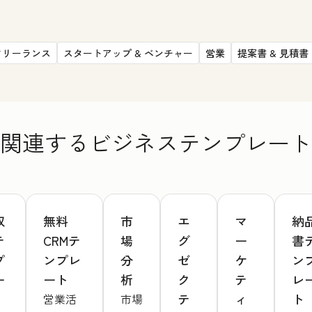
フリーランス
スタートアップ & ベンチャー
営業
提案書 & 見積書
関連するビジネステンプレート
収
無料
市
エ
マ
納
テ
CRMテ
場
グ
ー
書
プ
ンプレ
分
ゼ
ケ
ン
ー
ート
析
ク
テ
レ
テ
ィ
ト
営業活
市場