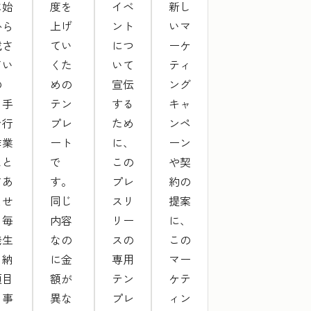
に始
度を
イベ
新し
から
上げ
ント
いマ
載さ
てい
につ
ーケ
てい
くた
いて
ティ
の
めの
宣伝
ング
、手
テン
する
キャ
で行
プレ
ため
ンペ
作業
ート
に、
ーン
ほと
で
この
や契
どあ
す。
プレ
約の
ませ
同じ
スリ
提案
。毎
内容
リー
に、
発生
なの
スの
この
る納
に金
専用
マー
項目
額が
テン
ケテ
、事
異な
プレ
ィン