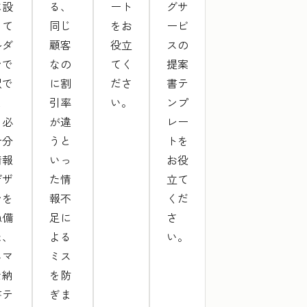
に設
る、
ート
グサ
して
同じ
をお
ービ
ルダ
顧客
役立
スの
ンで
なの
てく
提案
択で
に割
ださ
書テ
ま
引率
い。
ンプ
。必
が違
レー
十分
うと
トを
情報
いっ
お役
デザ
た情
立て
ンを
報不
くだ
ね備
足に
さ
た、
よる
い。
ニマ
ミス
な納
を防
書テ
ぎま