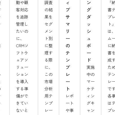
ィ
ン
検
動や顧
調査
「
ブ
グ
書
客対応
の結
書
サ
ダ
ン
を追跡
果を
プ
マ
ッ
レ
管理し
セグ
ト
リ
シ
たいの
メン
は
ー
ュ
」
に、
ト別
ム
の
ボ
業
CRMソ
に整
に
テ
ー
を
フトウ
理す
書
ン
ド
り
ェアソ
る際
成
プ
く
リュー
に、
実施
た
レ
め
ション
この
中の
テ
ー
た
を導入
市場
マー
レ
ト
の
する準
分析
ケテ
で
ン
備がで
用テ
レポ
ィン
各
レ
きてい
ンプ
ート
グキ
は
ト
ないと
レー
や事
ャン
プ