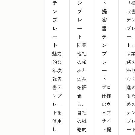
テ
ン
ト
「
ン
プ
提
収
プ
レ
案
テ
レ
ー
書
プ
ー
ト
テ
ー
ト
ン
同業
ト
プ
魅力
他社
は
レ
的な
の強
務
ー
年次
みと
滞
ト
報告
弱み
な
書テ
を評
プロ
進
ンプ
価
仕様
る
レー
し、
のウ
め
トを
自社
ェブ
テ
使用
の戦
サイ
プ
し
略的
ト提
ー