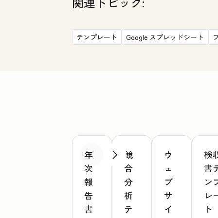
関連トピック:
テンプレート
Google スプレッドシート
年
競
ウ
検
前へ
次へ
次
合
ェ
書
報
分
ブ
ン
告
析
サ
レ
書
テ
イ
ト