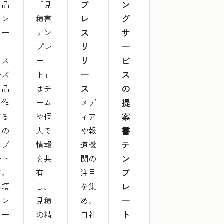
プ
ン
納品
「見
レ
グ
テン
積書
ス
サ
レー
テン
リ
ー
」
プレ
リ
ビ
、ス
ー
ー
ス
ーズ
ト」
ス
の
納品
はチ
提
を作
ーム
メデ
案
する
や個
ィア
書
めの
人で
や報
テ
ンプ
情報
道機
ン
ート
を共
関の
プ
す。
有
注目
レ
事項
し、
を集
ー
テン
見積
め、
ト
レー
の精
自社