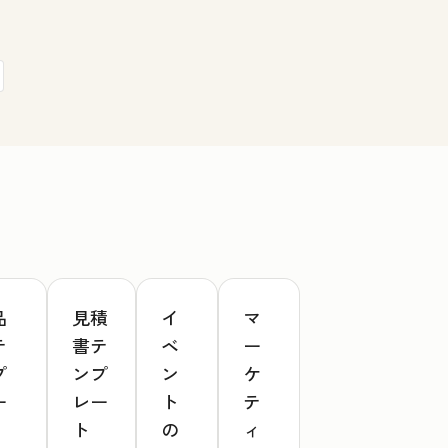
品
見積
イ
マ
テ
書テ
ベ
ー
プ
ンプ
ン
ケ
ー
レー
ト
テ
ト
の
ィ