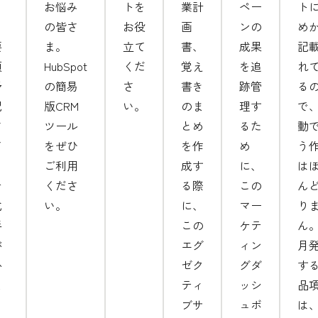
お悩み
トを
業計
ペー
ト
。
の皆さ
お役
画
ンの
め
要
ま。
立て
書、
成果
記
項
HubSpot
くだ
覚え
を追
れ
予
の簡易
さ
書き
跡管
る
記
版CRM
い。
のま
理す
で
さ
ツール
とめ
るた
動
て
をぜひ
を作
め
う
る
ご利用
成す
に、
は
で
くださ
る際
この
ん
成
い。
に、
マー
り
手
この
ケテ
ん
が
エグ
ィン
月
か
ゼク
グダ
す
ま
ティ
ッシ
品
ブサ
ュボ
は