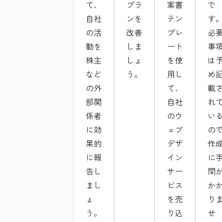
て、
プラ
案書
で
自社
ンを
テン
す
の活
改善
プレ
必
動を
しま
ート
事
株主
しょ
を使
は
など
う。
用し
め
の外
て、
載
部関
自社
れ
係者
のウ
い
に効
ェブ
の
果的
デザ
作
に報
イン
に
告し
サー
間
まし
ビス
か
ょ
を売
り
う。
り込
せ