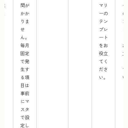
みま
間が
マリ
ー
しょ
かか
ーの
の
う。
りま
テン
ン
せ
プレ
レ
ん。
ート
ト
毎月
をお
お
固定
役立
立
で発
てく
く
生す
ださ
さ
る項
い。
い
目は
事前
にマ
スタ
で設
定し