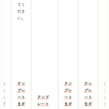
てく
ださ
い。
テン
テン
テン
テン
テ
プレ
プレ
プレ
プレ
プ
ート
ート
テンプ
ート
ート
ー
をダ
をダ
レート
をダ
をダ
を