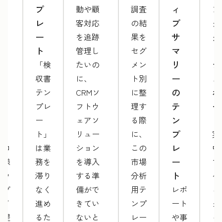
ト
プ
ィ
ン
動や顧
調査
提
レ
ブ
グ
客対応
の結
案
ー
サ
ダ
を追跡
果を
書
ト
マ
ッ
管理し
セグ
テ
リ
シ
「検
たいの
メン
ン
ー
ュ
収書
に、
ト別
プ
の
ボ
テン
CRMソ
に整
レ
テ
ー
プレ
フトウ
理す
ー
ン
ド
ー
ェアソ
る際
ト
プ
ト」
リュー
に、
実
レ
プロ
は業
ション
この
中
ー
仕様
務を
を導入
市場
マ
ト
のウ
滞り
する準
分析
ケ
ェブ
なく
備がで
用テ
レポ
ィ
サイ
進め
きてい
ンプ
ート
グ
ト提
るた
ないと
レー
や事
ャ