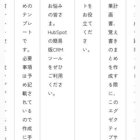
案書
めの
お悩み
トを
業計
ペ
テン
テン
の皆さ
お役
画
ン
プレ
プレ
ま。
立て
書、
成
ート
ート
HubSpot
くだ
覚え
を
を使
で
の簡易
さ
書き
跡
用し
す。
版CRM
い。
のま
理
て、
必要
ツール
とめ
る
自社
事項
をぜひ
を作
め
のウ
は予
ご利用
成す
に
ェブ
め記
くださ
る際
こ
デザ
載さ
い。
に、
マ
イン
れて
この
ケ
サー
いる
エグ
ィ
ビス
ので
ゼク
グ
を売
作成
ティ
ッ
り込
に手
ブサ
ュ