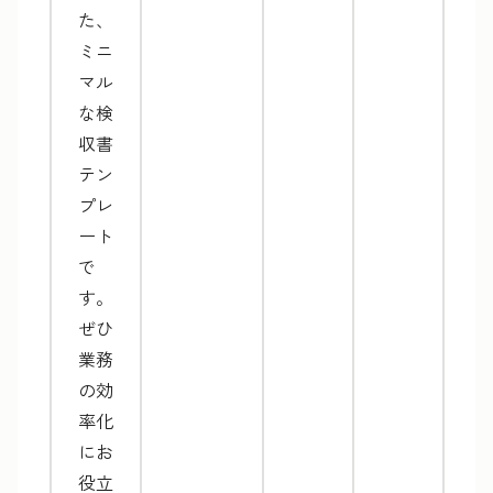
た、
ミニ
マル
な検
収書
テン
プレ
ート
で
す。
ぜひ
業務
の効
率化
にお
役立