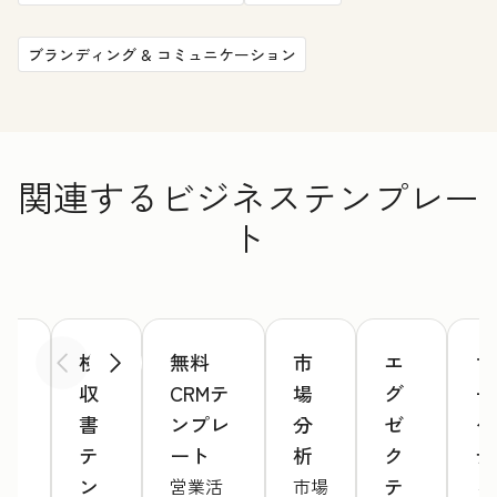
ブランディング & コミュニケーション
関連するビジネステンプレー
ト
ウ
検
無料
市
エ
マ
前へ
次へ
ェ
収
CRMテ
場
グ
ー
ブ
書
ンプレ
分
ゼ
ケ
サ
テ
ート
析
ク
テ
イ
ン
テ
ィ
営業活
市場