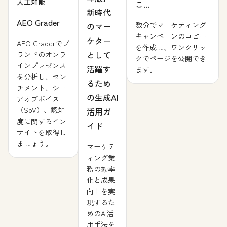
人工知能
こ...
新時代
AEO Grader
数分でマーケティング
のマー
キャンペーンのコピー
ケター
AEO Graderでブ
を作成し、ワンクリッ
として
ランドのオンラ
クでページを公開でき
インプレゼンス
活躍す
ます。
を分析し、セン
るため
チメント、シェ
の生成AI
アオブボイス
（SoV）、認知
活用ガ
度に関するイン
イド
サイトを取得し
ましょう。
マーケテ
ィング業
務の効率
化と成果
向上を実
現するた
めのAI活
用手法を