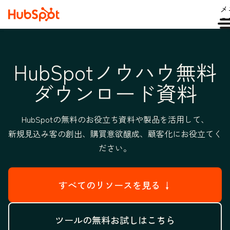
メ
ュ
HubSpotノウハウ無料
ダウンロード資料
HubSpotの無料のお役立ち資料や製品を活用して、
新規見込み客の創出、購買意欲醸成、顧客化にお役立てく
ださい。
すべてのリソースを見る ↓
ツールの無料お試しはこちら