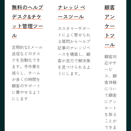
無料のヘルプ
ナレッジ ベ
顧客
デスク&チケ
ースツール
アン
ット管理ツー
ケー
カスタマーサポー
ル
トツ
トによく寄せられ
る質問からヘルプ
ール
定期的なEメール
記事のナレッジベ
送信などのタス
ースを構築し、顧
顧客対
クを自動化でき
客が自力で解決策
応やサ
ます。手作業を
を見つけられるよ
ービ
減らし、チーム
うにします。
ス、顧
が多くの時間を
客体験
顧客のサポート
につい
に費やせるよう
て顧客
にします
にアン
ケート
を取る
ことが
できま