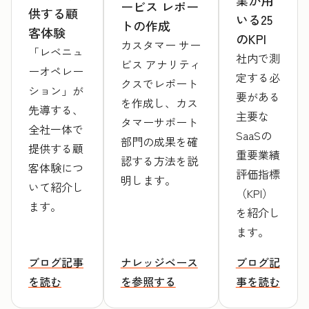
業が用
ービス レポー
供する顧
いる25
トの作成
客体験
のKPI
カスタマー サー
「レベニュ
社内で測
ビス アナリティ
ーオペレー
定する必
クスでレポート
ション」が
要がある
を作成し、カス
先導する、
主要な
タマーサポート
全社一体で
SaaSの
部門の成果を確
提供する顧
重要業績
認する方法を説
客体験につ
評価指標
明します。
いて紹介し
（KPI）
ます。
を紹介し
ます。
ブログ記事
ナレッジベース
ブログ記
を読む
を参照する
事を読む