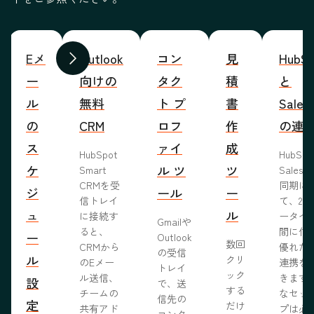
Eメ
Outlook
コン
見
HubSp
前へ
次へ
ー
向けの
タク
積
と
ル
無料
ト プ
書
Sales
の
CRM
ロフ
作
の連
ス
ァイ
成
HubSpot
HubSp
ケ
ル ツ
ツ
Smart
Salesf
CRMを受
同期に
ジ
ール
ー
信トレイ
て、2つ
ュ
ル
に接続す
ータベ
Gmailや
ると、
間に信
ー
Outlook
数回
CRMから
優れた
の受信
ル
クリ
のEメー
連携を
トレイ
ック
ル送信、
きます
設
で、送
する
チームの
なセッ
信先の
定
だけ
共有アド
プは必
コンタ