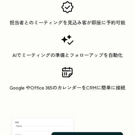
担当者とのミーティングを見込み客が即座に予約可能
AIでミーティングの準備とフォローアップを自動化
Google やOffice 365のカレンダーをCRMに簡単に接続
ク