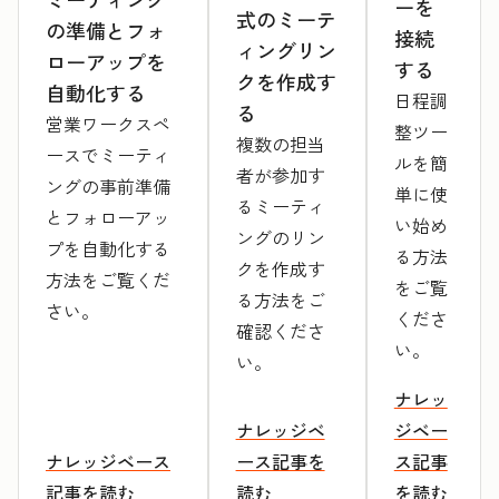
ーを
式のミーテ
の準備とフォ
接続
ィングリン
ローアップを
する
クを作成す
自動化する
日程調
る
営業ワークスペ
整ツー
複数の担当
ースでミーティ
ルを簡
者が参加す
ングの事前準備
単に使
るミーティ
とフォローアッ
い始め
ングのリン
プを自動化する
る方法
クを作成す
方法をご覧くだ
をご覧
る方法をご
さい。
くださ
確認くださ
い。
い。
ナレッ
ナレッジベ
ジベー
ナレッジベース
ース記事を
ス記事
記事を読む
読む
を読む