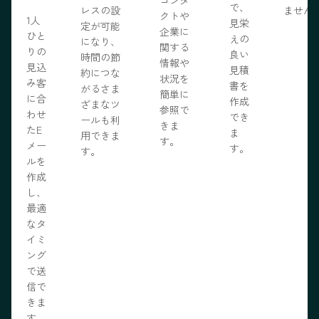
で、
レスの設
ません
クトや
1人
見栄
定が可能
企業に
ひと
えの
になり、
関する
りの
良い
時間の節
情報や
見込
見積
約につな
状況を
み客
書を
がるさま
簡単に
に合
作成
ざまなツ
参照で
わせ
でき
ールも利
きま
たE
ま
用できま
す。
メー
す。
す。
ルを
作成
し、
最適
なタ
イミ
ング
で送
信で
きま
す。