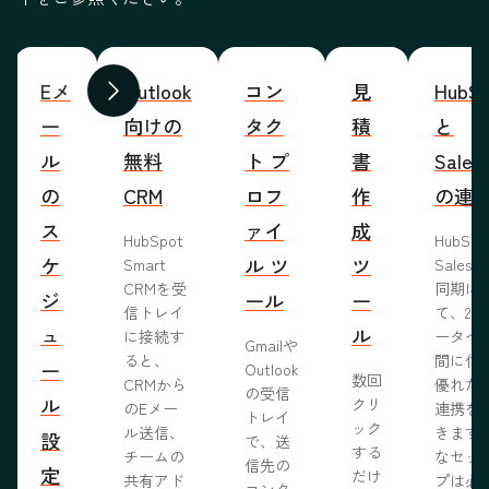
Eメ
Outlook
コン
見
HubSp
前へ
次へ
ー
向けの
タク
積
と
ル
無料
ト プ
書
Sales
の
CRM
ロフ
作
の連
ス
ァイ
成
HubSpot
HubSp
ケ
ル ツ
ツ
Smart
Salesf
CRMを受
同期に
ジ
ール
ー
信トレイ
て、2つ
ュ
ル
に接続す
ータベ
Gmailや
ると、
間に信
ー
Outlook
数回
CRMから
優れた
の受信
ル
クリ
のEメー
連携を
トレイ
ック
ル送信、
きます
設
で、送
する
チームの
なセッ
信先の
定
だけ
共有アド
プは必
コンタ