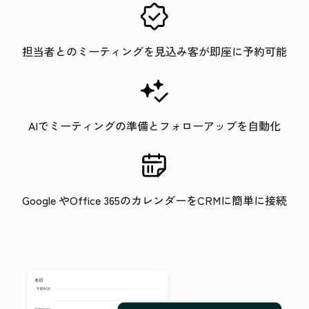
担当者とのミーティングを見込み客が即座に予約可能
AIでミーティングの準備とフォローアップを自動化
Google やOffice 365のカレンダーをCRMに簡単に接続
ク